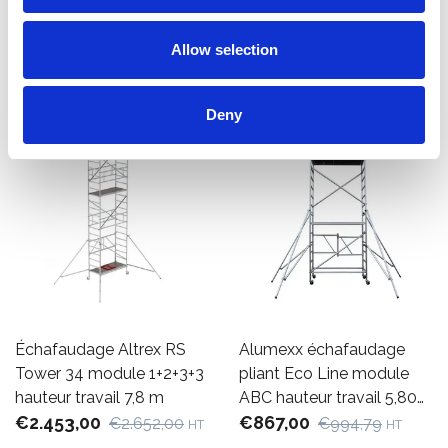
Afficher le produit
Afficher le produit
Allow selection
Deny
Échafaudage Altrex RS
Alumexx échafaudage
Tower 34 module 1+2+3+3
pliant Eco Line module
hauteur travail 7,8 m
ABC hauteur travail 5,80
€2.453,00
m
€867,00
€2.652,00
€994,79
HT
HT