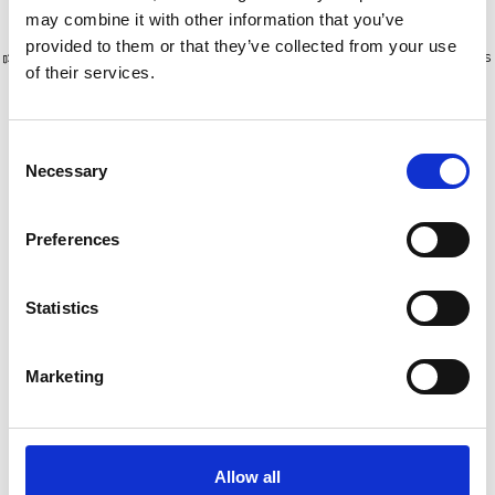
may combine it with other information that you’ve
provided to them or that they’ve collected from your use
Plus de 10 000 clients satisfaits
Livraison gratuite aux Pays-Bas
of their services.
et en Belgique
Consent
Necessary
Selection
Preferences
Statistics
Marketing
EuroScaffold
Échafaudage Altrex RS
échafaudage pliant
Tower 34 module 1+2+3
Compact module 1+2
hauteur travail 5,8 m
Allow all
hauteur travail 3,5 m
€659,00
€1.827,00
€709,00
€1.975,00
HT
HT