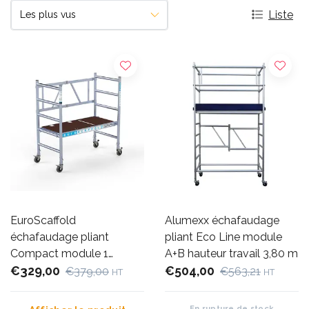
Liste
EuroScaffold
Alumexx échafaudage
échafaudage pliant
pliant Eco Line module
Compact module 1
A+B hauteur travail 3,80 m
hauteur travail 3 m
€329,00
€504,00
€379,00
€563,21
HT
HT
En rupture de stock