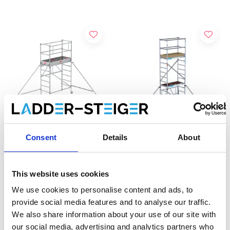
Consent
Details
About
Échafaudage Altrex RS
EuroScaffold
Tower 34 module 1+2
échafaudage pliant
This website uses cookies
hauteur travail 3,8 m
Compact module 1+2+3
€1.200,00
hauteur travail 5,5 m
€1.285,00
€1.298,00
€1.345,00
HT
HT
We use cookies to personalise content and ads, to
provide social media features and to analyse our traffic.
We also share information about your use of our site with
Afficher le produit
Afficher le produit
our social media, advertising and analytics partners who