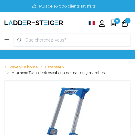
Plus de 10 000 clients satisfaits
0
0
Revenir à home
Escabeaux
Alumexx Twin-deck escabeau de maison 3 marches