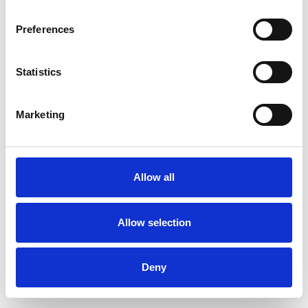
Ajouter au devis
Preferences
Enregistrer comme favori
Statistics
Marketing
Informations sur le produit
Produits similaires
Allow all
Description
Alumexx Twin-Deck® une escabeau de ménage très robuste et
de haute qualité.
Allow selection
L'aluminium fortement allié combiné à des pièces en plastique
font du Twin-Deck un escabeau convivial avec une longue
Deny
durée de vie. De plus, cet escalier répond également à toutes
les normes Néerlandaises et Européennes nécessaires.