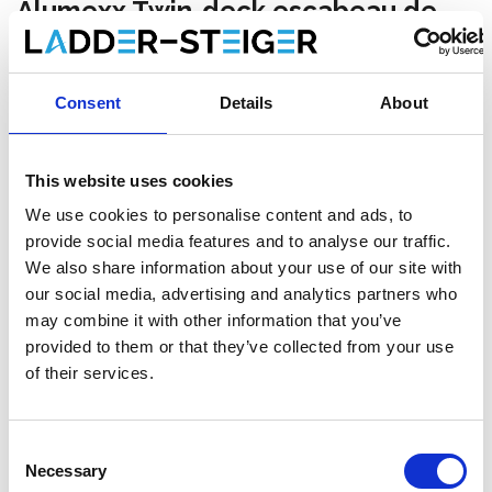
Alumexx Twin-deck escabeau de
maison 3 marches
Faites votre choix:
Consent
Details
About
Alumexx Twin-deck escabeau de maison 3 marches
This website uses cookies
We use cookies to personalise content and ads, to
€80,00
HT
provide social media features and to analyse our traffic.
€96,80
TTC
We also share information about your use of our site with
Livraison gratuite en 1-3 jours ouvrables, ou ramasser à
our social media, advertising and analytics partners who
Etten-Leur ou Maaseik (contactez le service clientèle)
may combine it with other information that you’ve
provided to them or that they’ve collected from your use
of their services.
Ajouter au panier
Consent
Necessary
Selection