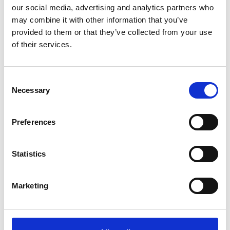
€491,00
HT
our social media, advertising and analytics partners who
€594,11
TTC
may combine it with other information that you’ve
provided to them or that they’ve collected from your use
En stock
of their services.
Consent
Necessary
Ajouter au panier
Selection
Ajouter au devis
Preferences
Enregistrer comme favori
Statistics
Marketing
Informations sur le produit
Produits similaires