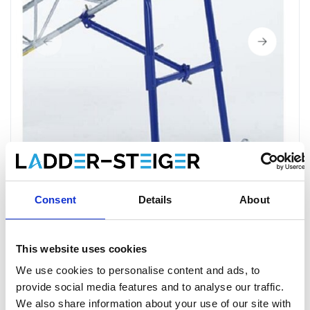
Consent
Details
About
This website uses cookies
Apache monte-charge appui de
We use cookies to personalise content and ads, to
tête haut
provide social media features and to analyse our traffic.
We also share information about your use of our site with