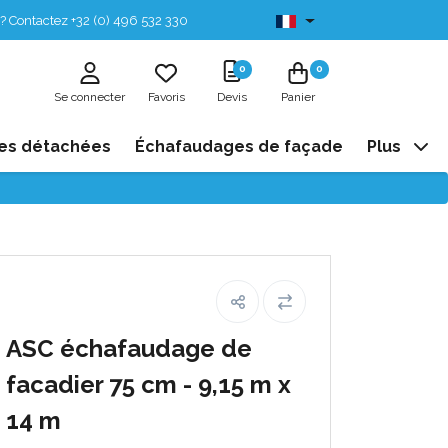
? Contactez +32 (0) 496 532 330
Disponibles de stock
0
0
Se connecter
Favoris
Devis
Panier
es détachées
Échafaudages de façade
Plus
ASC échafaudage de
facadier 75 cm - 9,15 m x
14 m