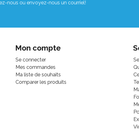
ez-nous ou envoyez-nous un courriel!
Mon compte
S
Se connecter
Se
Mes commandes
Q
Ma liste de souhaits
Ce
Comparer les produits
Te
M
Fo
Mé
Po
Ex
Vi