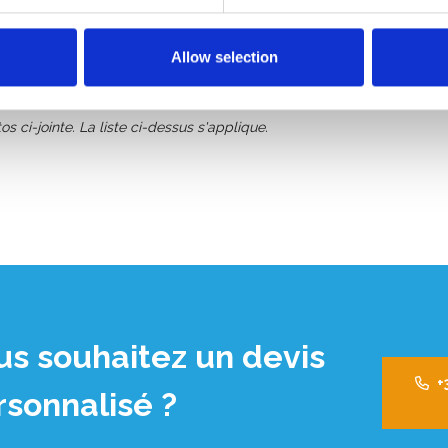
Allow selection
 collier tournant en acier
os ci-jointe. La liste ci-dessus s'applique.
us souhaitez un devis
+
rsonnalisé ?