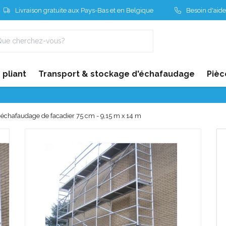
Livraison gratuite aux Pays-Bas et en Belgique
Besoin d'aide
pliant
Transport & stockage d'échafaudage
Pièc
échafaudage de facadier 75 cm - 9,15 m x 14 m