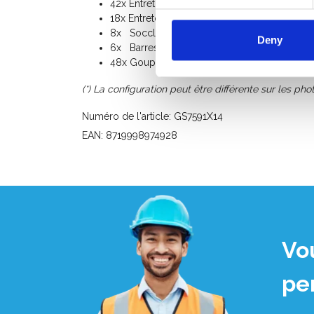
42x Entretoise horizontale 305
18x Entretoise diagonale 305
8x Soccle réglable à niveau en acier
Deny
6x Barres d'amarrage en acier galvanisé avec
48x Goupilles de sécurité
(*) La configuration peut être différente sur les phot
Numéro de l'article: GS7591X14
EAN: 8719998974928
Vo
pe