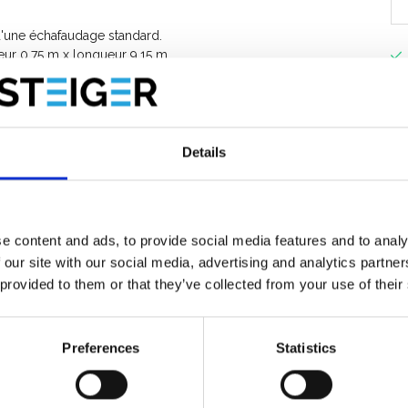
d'une échafaudage standard.
eur 0,75 m x longueur 9,15 m
ncher 12,00 m + 1,00 m garde-corps (L’échafaudage de façade
r de travail de 20,00 m / hauteur planchers 18,00 m si
Details
 pour vous permettre dans le futur
.
e content and ads, to provide social media features and to analy
 our site with our social media, advertising and analytics partn
 provided to them or that they’ve collected from your use of their
Preferences
Statistics