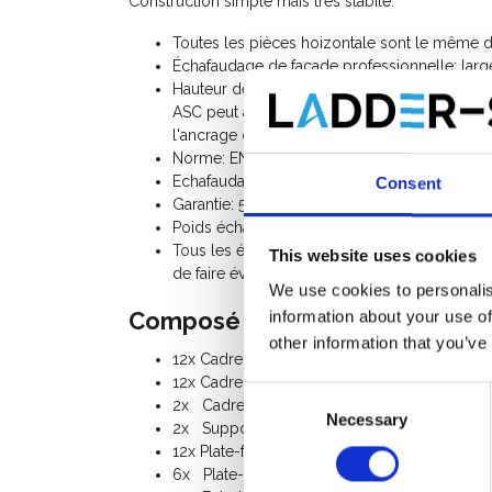
Construction simple mais trés stabile.
Toutes les pièces hoizontale sont le même 
Échafaudage de façade professionnelle: larg
Hauteur de travail 14,00 m / hauteur de pla
ASC peut ainsi être monté jusqu’à une hauteu
l'ancrage dans le mur)
Norme: EN 12811, usage professionelle
Echafaudage Classe II (150 Kg/m²)
Consent
Garantie: 5 ans
Poids échafaudage de façade: 710 Kg
Tous les éléments sont livrables séparément
This website uses cookies
de faire évoluer votre échafaudage de façade
We use cookies to personalis
Composé du kit:
information about your use of
other information that you’ve
12x Cadre de 8 échelons 75-200
12x Cadre de passage 75-200
Consent
2x Cadre garde-corps 3 échelons 75-100
Necessary
Selection
2x Support garde-corps 75-100
12x Plate-forme 305
6x Plate-forme avec trappe d'acces 305