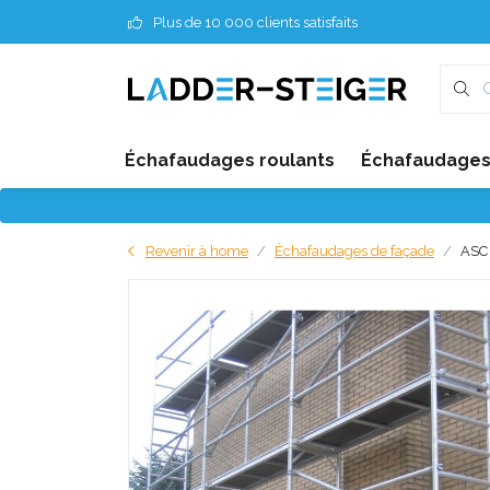
Plus de 10 000 clients satisfaits
Échafaudages roulants
Échafaudages 
Revenir à home
Échafaudages de façade
ASC 