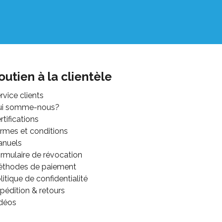
outien à la clientèle
rvice clients
ui somme-nous?
rtifications
rmes et conditions
anuels
rmulaire de révocation
thodes de paiement
litique de confidentialité
pédition & retours
déos