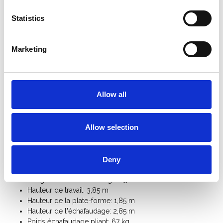
une
hauteur de travail maximale de 7,5 mètres
. Tous les
éléments d’extension sont disponibles en stock.
Statistics
L’
échafaudage pliant en aluminium ASC 135x190
est très
pratique à utiliser, facile à déplacer, à transporter et à ranger. Les
Marketing
barreaux horizontaux des cadres sont dotés d’un
profil
antidérapant
pour une sécurité accrue. La plateforme est
réglable en hauteur et peut être positionnée
tous les 28 cm
,
afin d’obtenir toujours la hauteur de travail idéale.
Allow all
L’
échafaudage d’intérieur ASC 135x190 hauteur de travail
3,85 m
est la solution idéale pour travailler en hauteur de
Allow selection
manière professionnelle et sécurisée en intérieur.
Spécifications:
Deny
Largeur de l'échafaudage: 1,35 m
Longueur de l'échafaudage: 1,90 m
Hauteur de travail: 3,85 m
Hauteur de la plate-forme: 1,85 m
Hauteur de l'échafaudage: 2,85 m
Poids échafaudage pliant: 67 kg