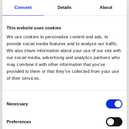
Consent
Details
About
Description
Échafaudage pliant ASC 135x190 hauteur
This website uses cookies
de travail 3,85 m – Échafaudage pliant
We use cookies to personalise content and ads, to
professionnel en aluminium
provide social media features and to analyse our traffic.
We also share information about your use of our site with
L’
échafaudage pliant ASC largeur 135 cm
avec une
hauteur
our social media, advertising and analytics partners who
de travail de 3,85 mètres
est un
échafaudage pliant en
may combine it with other information that you’ve
aluminium
professionnel, compact et facile à utiliser, idéal pour
provided to them or that they’ve collected from your use
les travaux en intérieur. Grâce à son système de pliage
of their services.
intelligent, cet échafaudage convient parfaitement aux peintres,
installateurs et autres professionnels du bâtiment souhaitant
travailler en toute sécurité et efficacité.
Consent
Necessary
L’
échafaudage pliant 135x190 cm
est équipé
Selection
de
connecteurs
, permettant une extension facile en hauteur. À
l’aide de cadres supplémentaires, de diagonales et de
Preferences
plateformes, l’échafaudage peut être agrandi jusqu’à