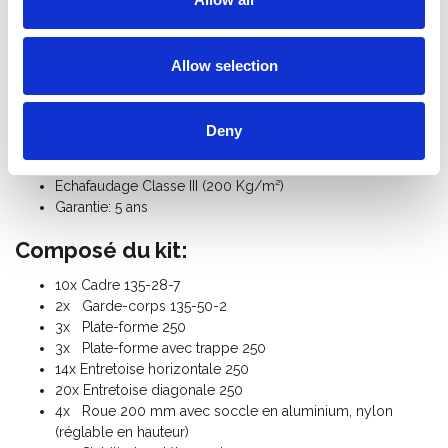
Hauteur de travail: 12,20 m
Hauteur de la plate-forme: 10,20 m
Hauteur de l'échafaudage: 11,20 m
Allow selection
Charge maximale par plate-forme: 250 Kg
Charge maximale de l'échafaudage roulant: 750 Kg
Poids de l'échafaudage roulant: 355 Kg
Deny
Poids remorque (vide): 305 Kg
Norme: TÜV-GS
Echafaudage Classe III (200 Kg/m²)
Garantie: 5 ans
Composé du kit:
10x Cadre 135-28-7
2x Garde-corps 135-50-2
3x Plate-forme 250
3x Plate-forme avec trappe 250
14x Entretoise horizontale 250
20x Entretoise diagonale 250
4x Roue 200 mm avec soccle en aluminium, nylon
(réglable en hauteur)