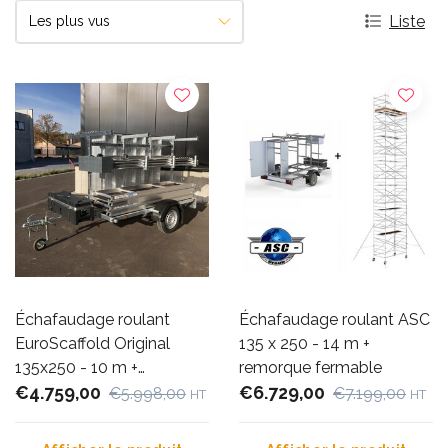
Liste
Échafaudage roulant
Échafaudage roulant ASC
EuroScaffold Original
135 x 250 - 14 m +
135x250 - 10 m +
remorque fermable
remorque
€4.759,00
€6.729,00
€5.998,00
€7.199,00
HT
HT