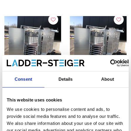
Consent
Details
About
Échafaudage roulant
Échafaudage roulant
EuroScaffold Original
EuroScaffold Original
135x250 - 14 m +
135x250 - 12 m +
This website uses cookies
remorque fermée
€6.329,00
remorque fermée
€5.749,00
€7.718,00
€6.998,00
HT
HT
We use cookies to personalise content and ads, to
provide social media features and to analyse our traffic.
We also share information about your use of our site with
Afficher le produit
Afficher le produit
our social media, advertising and analytics partners who