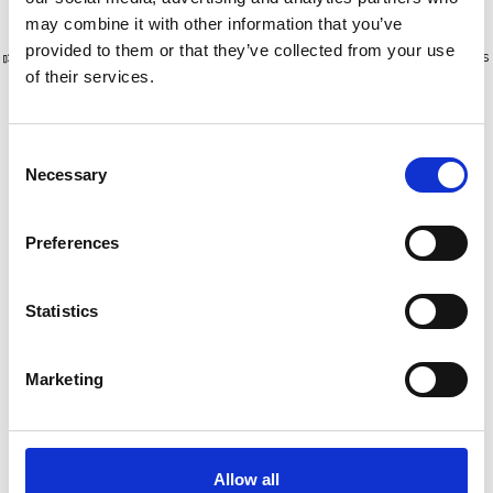
may combine it with other information that you’ve
provided to them or that they’ve collected from your use
Plus de 10 000 clients satisfaits
Livraison gratuite aux Pays-Bas
of their services.
et en Belgique
Consent
Necessary
Selection
Preferences
Statistics
Marketing
Échafaudage roulant
Échafaudage roulant
EuroScaffold Original
EuroScaffold Original
135x250 - 8 m + remorque
135x250 - 12 m +
fermée
€4.579,00
remorque
€5.349,00
Allow all
€5.528,00
€6.738,00
HT
HT