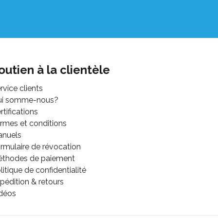
outien à la clientèle
rvice clients
ui somme-nous?
rtifications
rmes et conditions
anuels
rmulaire de révocation
thodes de paiement
litique de confidentialité
pédition & retours
déos