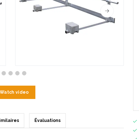
Watch video
imilaires
Évaluations