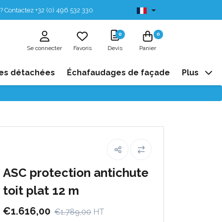
? Contactez +32 (0) 496 532 330
Disponibles de stock
0
0
Se connecter
Favoris
Devis
Panier
es détachées
Échafaudages de façade
Plus
ASC protection antichute
toit plat 12 m
€1.616,00
€1.789,00
HT