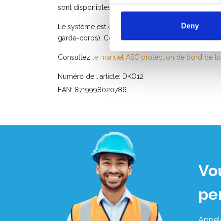
sont disponibles pour les coins.
Deny
Le système est conçu pour une charge de pointe de 
garde-corps). Conforme à la norme européenne NE
Consultez
le manuel ASC protection de bord de toi
Numéro de l'article: DKO12
EAN: 8719998020786
Vo
pe
Appel