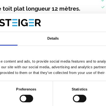
toit plat longueur 12 mètres.
 pliable
-corps longueur 3 m
poids 22,5 Kg
Details
. La liste de pièces ci-dessus s'applique.
tion des bords de toit pour effectuer leur travail en toute
e content and ads, to provide social media features and to analy
ne solution efficace, fiable et pratique pour travailler en
 our site with our social media, advertising and analytics partn
iorité.
 provided to them or that they’ve collected from your use of their
acile et rapide à installer et à démonter.
Preferences
Statistics
 de place pendant le transport. Le montant pliant permet
 la protection des bords de toit.
rentes tailles et formes de toits. Des pièces d'angle adaptées