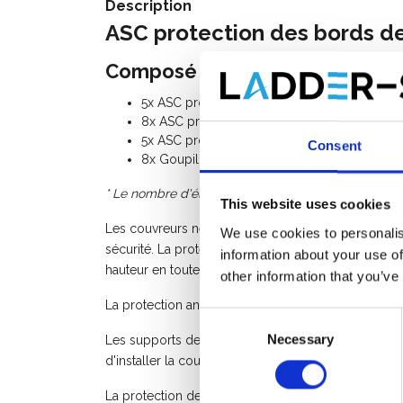
Description
ASC protection des bords de 
Composé du kit:
5x ASC protection anti-chute toit plat montant
8x ASC protection anti-chute toit plat garde
5x ASC protection anti-chute toit plat contre
Consent
8x Goupilles de sécurité
* Le nombre d'éléments sur les images peut différer
This website uses cookies
Les couvreurs ne peuvent pas se passer de la protec
We use cookies to personalis
sécurité. La protection des bords de toit ASC offre u
information about your use of
hauteur en toute sécurité, votre sécurité est notre pr
other information that you’ve
La protection antichute ASC pour les toits plats est f
Consent
Necessary
Selection
Les supports de garde-corps pliables prennent peu
d'installer la couverture sans démonter ou déplacer
La protection des rives de toit ASC s'adapte à diffé