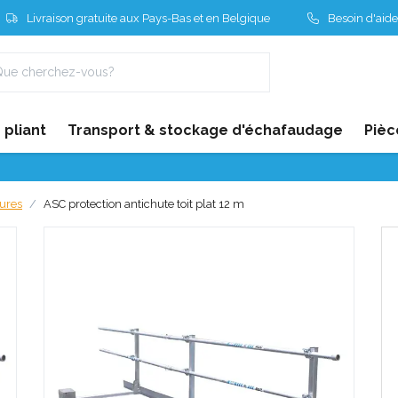
Livraison gratuite aux Pays-Bas et en Belgique
Besoin d'aide
pliant
Transport & stockage d'échafaudage
Pièc
tures
ASC protection antichute toit plat 12 m