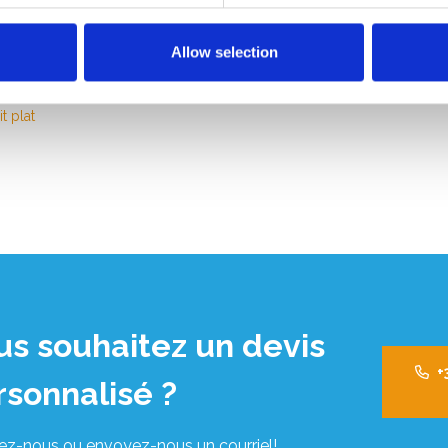
Allow selection
300 kg au point le plus faible (le centre des sections du
N-EN 13374, classe A.
t plat
us souhaitez un devis
+
rsonnalisé ?
ez-nous ou envoyez-nous un courriel!