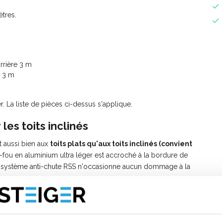
tres.
rrière 3 m
s 3 m
. La liste de pièces ci-dessus s'applique.
les toits inclinés
t aussi bien aux
toits plats qu'aux toits inclinés (convient
-fou en aluminium ultra léger est accroché à la bordure de
Le système anti-chute RSS n'occasionne aucun dommage à la
t aller jusqu'à 60 °.