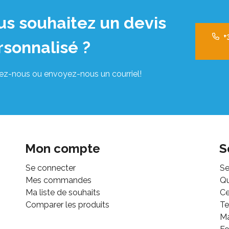
us souhaitez un devis
+
rsonnalisé ?
ez-nous ou envoyez-nous un courriel!
Mon compte
S
Se connecter
Se
Mes commandes
Q
Ma liste de souhaits
Ce
Comparer les produits
Te
M