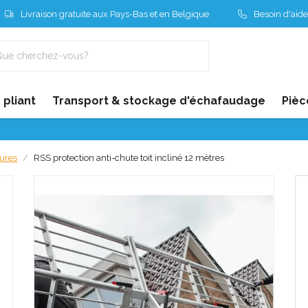
Livraison gratuite aux Pays-Bas et en Belgique
Besoin d'aide
pliant
Transport & stockage d'échafaudage
Pièc
tures
RSS protection anti-chute toit incliné 12 mètres