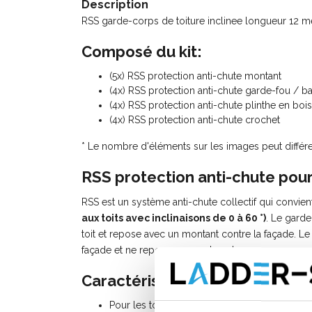
Description
RSS garde-corps de toiture inclinee longueur 12 mè
Composé du kit:
(5x) RSS protection anti-chute montant
(4x) RSS protection anti-chute garde-fou / ba
(4x) RSS protection anti-chute plinthe en boi
(4x) RSS protection anti-chute crochet
* Le nombre d'éléments sur les images peut différer
RSS protection anti-chute pour 
RSS est un système anti-chute collectif qui convien
aux toits avec inclinaisons de 0 à 60 °)
. Le garde
toit et repose avec un montant contre la façade. 
façade et ne repose pas sur le sol.
Caractéristiques:
Pour les toits en pente avec une pente pouvan