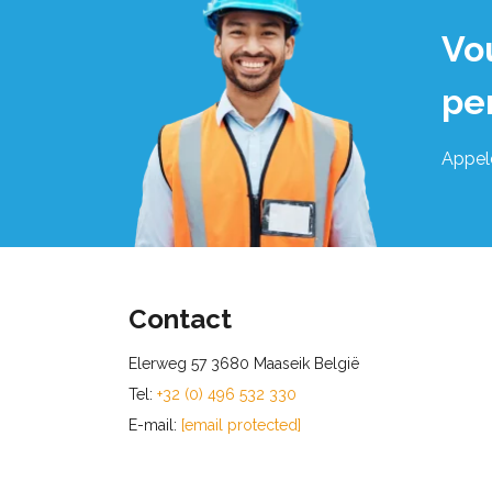
Vo
pe
Appel
Contact
Elerweg 57 3680 Maaseik België
Tel:
+32 (0) 496 532 330
E-mail:
[email protected]