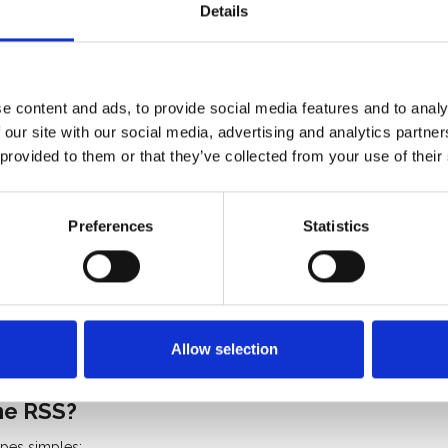
RSS est applicable dans de nombreuses situations: protection
Details
également comme protection pour les toits plats!
vec une traversée allant jusqu'à 1 mètre.
s demi-rondes et gouttières carrées.
au sol ou sur la façade.
e content and ads, to provide social media features and to analy
 our site with our social media, advertising and analytics partn
léger.
 provided to them or that they’ve collected from your use of their
the et crochet) est 9,4 kg par mètre linéaire.
Preferences
Statistics
 de sécurité. Par exemple, tous les systèmes sont conformes
 Aboma.
 breveté et est conforme aux exigences de la norme
lus élevée en Europe pour les systèmes de protection contre
Allow selection
me RSS?
apes simples: