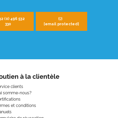
32 (0) 496 532
330
[email protected]
outien à la clientèle
rvice clients
ui somme-nous?
rtifications
rmes et conditions
anuels