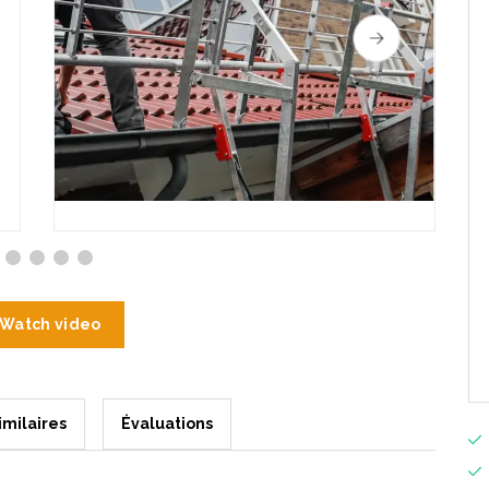
Watch video
imilaires
Évaluations