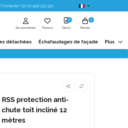
? Contactez +32 (0) 496 532 330
Disponibles de stock
0
0
Se connecter
Favoris
Devis
Panier
es détachées
Échafaudages de façade
Plus
RSS protection anti-
chute toit incliné 12
mètres