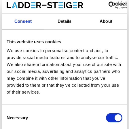
Enregistrer comme favori
Consent
Details
About
This website uses cookies
Informations sur le produit
Produits similaires
We use cookies to personalise content and ads, to
provide social media features and to analyse our traffic.
We also share information about your use of our site with
Description
our social media, advertising and analytics partners who
L'
échafaudage roulant universel ASC 135x190
est un
may combine it with other information that you’ve
échafaudage roulant en aluminium avec
un grand confort
provided to them or that they’ve collected from your use
d'assise
.
of their services.
Choix entre des plates-formes avec un plaque en bois ou
un plaque en carbone. Une
plate-forme avec un
plaque en carbone est 25% plus légère
qu'une plate-
Consent
Necessary
forme avec un plaque en bois.
Selection
L'échafaudage roulant standard ASC convient aux travaux