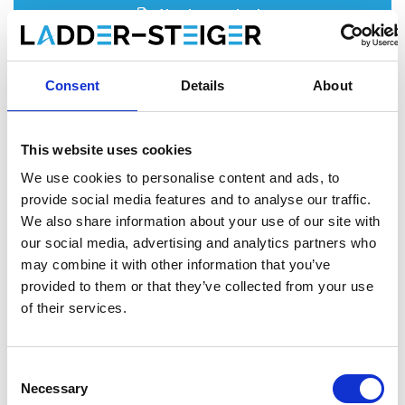
Ajouter au devis
Enregistrer comme favori
Consent
Details
About
This website uses cookies
Informations sur le produit
Produits similaires
We use cookies to personalise content and ads, to
provide social media features and to analyse our traffic.
We also share information about your use of our site with
our social media, advertising and analytics partners who
Description
may combine it with other information that you’ve
L'
échafaudage roulant ASC AGS (Advantaged Guardrail
provided to them or that they’ve collected from your use
System)
répond à la nouvelle norme. Depuis le 1er janvier 2018,
of their services.
il est obligatoire de toujours disposer d'une main courante
lorsqu'on accède à la plate-forme suivante d'un échafaudage
roulant. Avec cet échafaudage roulant AGS, une main courante
Consent
est toujours présente avant de monter.
Necessary
Selection