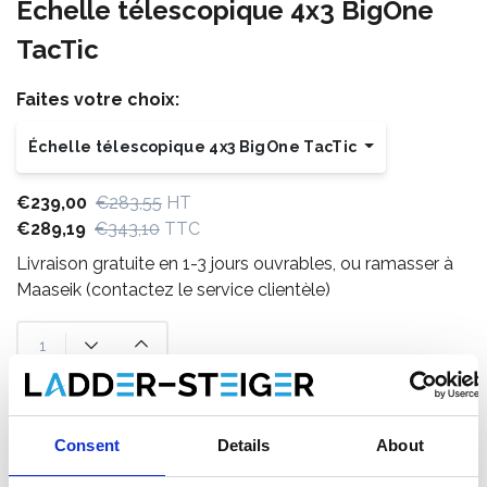
Échelle télescopique 4x3 BigOne
TacTic
Faites votre choix:
Échelle télescopique 4x3 BigOne TacTic
€239,00
€283,55
HT
€289,19
€343,10
TTC
Livraison gratuite en 1-3 jours ouvrables, ou ramasser à
Maaseik (contactez le service clientèle)
Ajouter au panier
Consent
Details
About
Ajouter au devis