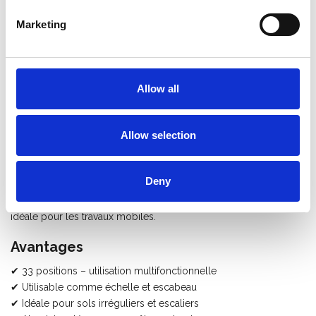
travail.
Marketing
Fabriquée en
aluminium de haute qualité
, cette échelle est
dotée d’un
revêtement noir
qui protège contre la corrosion et
évite de se salir les mains. Les
montants coniques
assurent
une stabilité optimale, tandis que les
marches antidérapantes
Allow all
garantissent un travail en toute sécurité.
Le
système de charnière autobloquant
permet un réglage
Allow selection
rapide et sécurisé dans la position souhaitée. Grâce à son
réglage par échelon, cette échelle est parfaite pour une
utilisation sur des
surfaces irrégulières
, comme les escaliers.
Deny
Une fois repliée, elle est
compacte et facile à transporter
,
idéale pour les travaux mobiles.
Avantages
✔ 33 positions – utilisation multifonctionnelle
✔ Utilisable comme échelle et escabeau
✔ Idéale pour sols irréguliers et escaliers