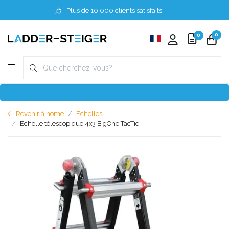
Plus de 10 000 clients satisfaits
0
0
Revenir à home
Echelles
Échelle télescopique 4x3 BigOne TacTic