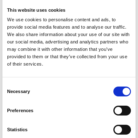
This website uses cookies
Enregistrer comme favori
We use cookies to personalise content and ads, to
provide social media features and to analyse our traffic.
We also share information about your use of our site with
our social media, advertising and analytics partners who
Informations sur le produit
Produits similaires
may combine it with other information that you’ve
provided to them or that they’ve collected from your use
of their services.
Description
BigOne TacTic Échelle 4x3 – Échelle
Consent
Multifonction Aluminium 3,0 m –
Necessary
Selection
Professionnel
Preferences
L’
échelle multifonction Big One TacTic 4x3
est la solution
idéale pour les professionnels et les bricoleurs exigeants. Grâce
à ses
33 positions différentes
, cette échelle tout-en-un peut
Statistics
être utilisée comme échelle simple, escabeau ou plateforme de