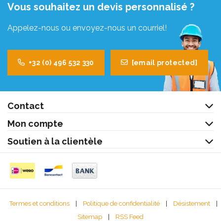
Vous souhaitez un devis personnalisé ?
Appelez-nous ou envoyez-nous un courriel!
+32 (0) 496 532 330
[email protected]
Contact
Mon compte
Soutien à la clientèle
Termes et conditions
|
Politique de confidentialité
|
Désistement
|
Sitemap
|
RSS Feed