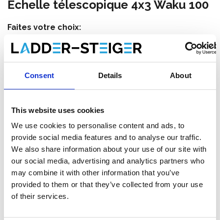
Échelle télescopique 4x3 Waku 100
Faites votre choix:
Échelle télescopique 4x3 Waku 100
€353,00
HT
Consent
Details
About
€427,13
TTC
Livraison gratuite en 1-3 jours ouvrables. Collectez vous-
This website uses cookies
mëme est possible a Zevenaar (NL) ou Maaseik (BE)
We use cookies to personalise content and ads, to
provide social media features and to analyse our traffic.
We also share information about your use of our site with
our social media, advertising and analytics partners who
Ajouter au panier
may combine it with other information that you’ve
provided to them or that they’ve collected from your use
Ajouter au devis
of their services.
Enregistrer comme favori