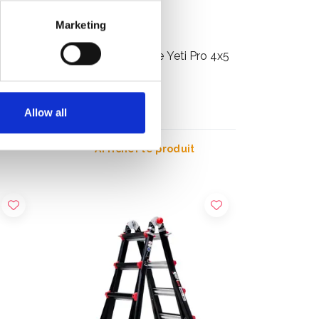
Marketing
igOne
Échelle télescopique Yeti Pro 4x5
€556,92
HT
Allow all
Afficher le produit