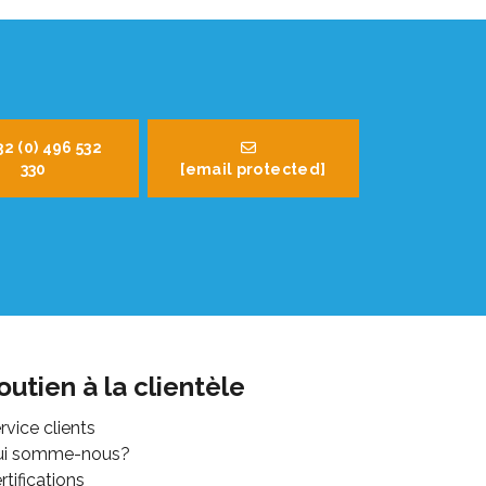
32 (0) 496 532
330
[email protected]
outien à la clientèle
rvice clients
ui somme-nous?
rtifications