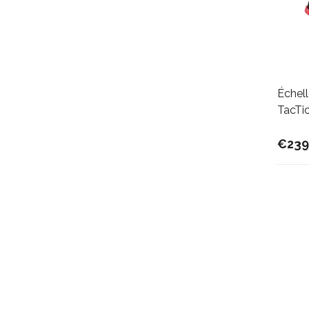
Échel
TacTi
€239