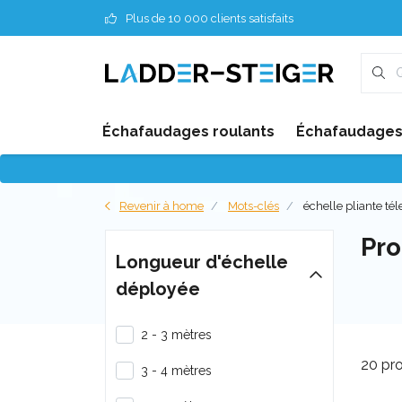
Plus de 10 000 clients satisfaits
Échafaudages roulants
Échafaudages 
Revenir à home
Mots-clés
échelle pliante té
Pro
Longueur d'échelle
déployée
2 - 3 mètres
20 pro
3 - 4 mètres