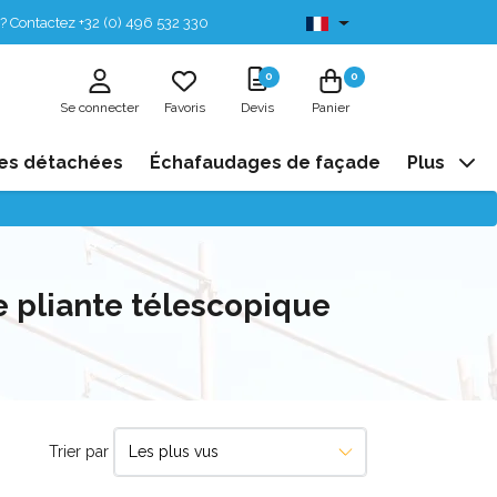
? Contactez +32 (0) 496 532 330
Disponibles de stock
0
0
Se connecter
Favoris
Devis
Panier
es détachées
Échafaudages de façade
Plus
e pliante télescopique
Trier par