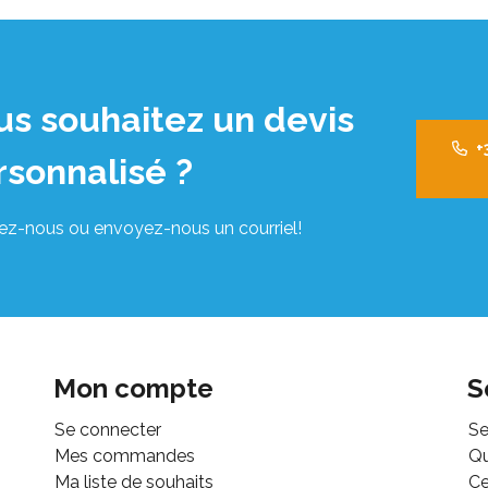
us souhaitez un devis
+
rsonnalisé ?
ez-nous ou envoyez-nous un courriel!
Mon compte
S
Se connecter
Se
Mes commandes
Q
Ma liste de souhaits
Ce