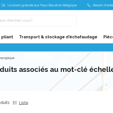
Livraison gratuite aux Pays-Bas et en Belgique
Besoin d'aide
pliant
Transport & stockage d'échafaudage
Pièc
lescopique
duits associés au mot-clé échell
duits
Liste