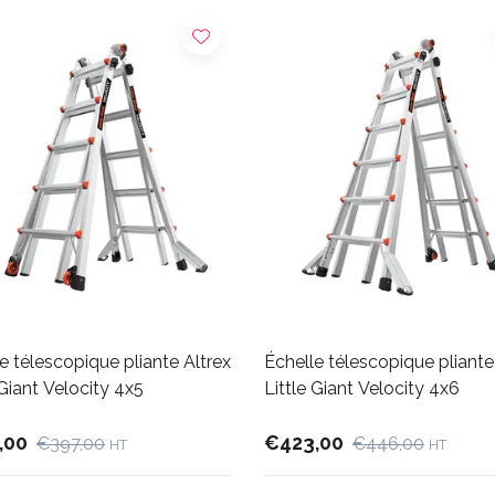
e télescopique pliante Altrex
Échelle télescopique pliante
 Giant Velocity 4x5
Little Giant Velocity 4x6
,00
€423,00
€397,00
€446,00
HT
HT