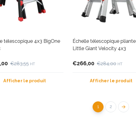
le télescopique 4x3 BigOne
Échelle télescopique pliante
c
Little Giant Velocity 4x3
,00
€266,00
€283,55
€284,00
HT
HT
Afficher le produit
Afficher le produit
1
2