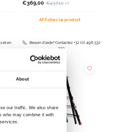
€369,00
€437,10
HT
Afficher le produit
s et en
Besoin d'aide? Contactez +32 (0) 496 532
330
About
se our traffic. We also share
ers who may combine it with
 services.