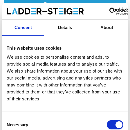
Ajouter au devis
Enregistrer comme favori
Consent
Details
About
This website uses cookies
Informations sur le produit
Produits similaires
We use cookies to personalise content and ads, to
provide social media features and to analyse our traffic.
We also share information about your use of our site with
our social media, advertising and analytics partners who
Description
may combine it with other information that you’ve
L'
échafaudage roulant ASC AGS (Advantaged Guardrail
provided to them or that they’ve collected from your use
System)
répond à la nouvelle norme. Depuis le 1er janvier 2018,
of their services.
il est obligatoire de toujours disposer d'une main courante
lorsqu'on accède à la plate-forme suivante d'un échafaudage
roulant. Avec cet échafaudage roulant AGS, une main courante
Consent
est toujours présente avant de monter.
Necessary
Selection