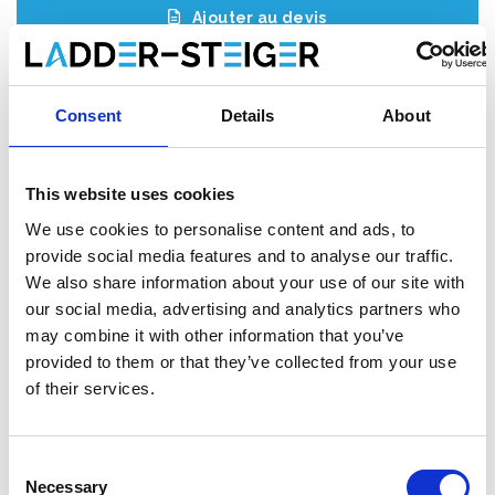
Ajouter au devis
Enregistrer comme favori
Consent
Details
About
This website uses cookies
Informations sur le produit
Produits similaires
We use cookies to personalise content and ads, to
provide social media features and to analyse our traffic.
We also share information about your use of our site with
Description
our social media, advertising and analytics partners who
L'
échafaudage roulant ASC AGS (Advantaged Guardrail
may combine it with other information that you’ve
System)
répond à la nouvelle norme. Depuis le 1er janvier 2018,
provided to them or that they’ve collected from your use
il est obligatoire de toujours disposer d'une main courante
of their services.
lorsqu'on accède à la plate-forme suivante d'un échafaudage
roulant. Avec cet échafaudage roulant AGS, une main courante
est toujours présente avant de monter.
Consent
Necessary
Selection