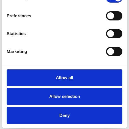
Les plates-formes sont disponibles avec un tablier en
bois ou en carbone. Les
plateaux en carbone sont 25 %
plus légers
que les plateaux en bois.
Preferences
L'échafaudage roulant AGS Pro convient aux travaux
intérieurs et extérieurs
.
L'échafaudage roulant avec garde-corps avant est équipé
Statistics
de série de
roues à double frein
, réglables en hauteur
jusqu'à 25 cm.
Cet échafaudage roulant professionnel de ASC est équipé
Marketing
d'une
main courante à hauteur des genoux et des
hanches
à chaque niveau.
Avec des
composants d'échafaudage
supplémentaires,
vous pouvez étendre cet échafaudage mobile jusqu'à une
Allow all
hauteur de travail de 10 mètres.
Comment monter un échafaudage
Allow selection
mobile avec garde-corps avant?
Regardez la vidéo d'instructions (watch video) pour le montage
Deny
de
l'échafaudage mobile ASC AGS PRO
90x305
avec
garde-corps avant
, ou consultez le
manuel d'instructions