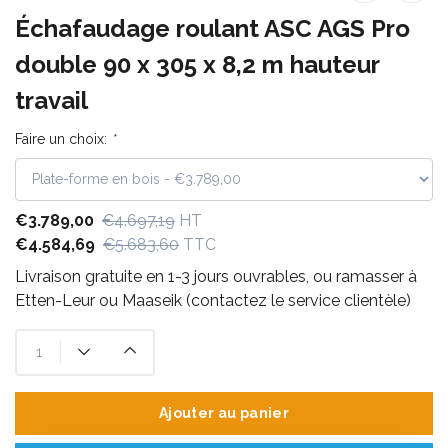
Échafaudage roulant ASC AGS Pro
double 90 x 305 x 8,2 m hauteur
travail
Faire un choix:
*
€3.789,00
€4.697,19
HT
€4.584,69
€5.683,60
TTC
Livraison gratuite en 1-3 jours ouvrables, ou ramasser à
Etten-Leur ou Maaseik (contactez le service clientèle)
Ajouter au panier