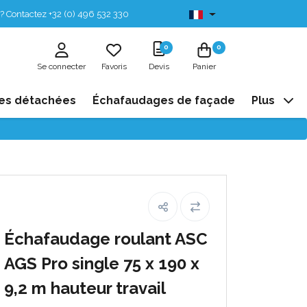
? Contactez +32 (0) 496 532 330
Disponibles de stock
0
0
Se connecter
Favoris
Devis
Panier
es détachées
Échafaudages de façade
Plus
Échafaudage roulant ASC
AGS Pro single 75 x 190 x
9,2 m hauteur travail