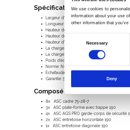
Spécifications:
We use cookies to personalis
information about your use of
Largeur d'échafaudage: 0,75 m
other information that you’ve
Longueur d'échafaudage: 1,90 m
Hauteur de travail: 9,20 m
Hauteur de plate-forme: 7,20 m
Consent
Hauteur d'échafaudage: 8,20 m
Necessary
Selection
La charge admissible par plancher: 250 Kg
La charge totale admissible par l’échafaudag
Poids d’échafaudage: 184 Kg
Norme: N-EN1004-3, EN 1298, TÜV-GS, usag
Echafaudage Classe III (200 Kg/m²)
Deny
Garantie: 5 ans
Composé du kit:
8x ASC cadre 75-28-7
3x ASC plate-forme avec trappe 190
4x ASC AGS PRO garde-corps de sécurité 
2x ASC entretoise horizontale 190
1x ASC entretoise diagonale 190