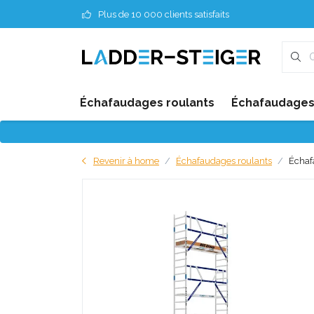
Plus de 10 000 clients satisfaits
Échafaudages roulants
Échafaudages 
Revenir à home
Échafaudages roulants
Échaf