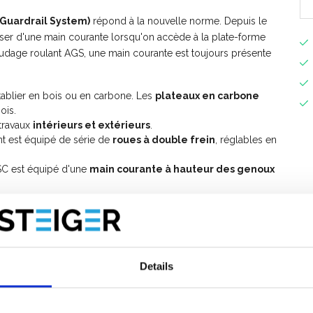
Guardrail System)
répond à la nouvelle norme. Depuis le
sposer d'une main courante lorsqu'on accède à la plate-forme
audage roulant AGS, une main courante est toujours présente
tablier en bois ou en carbone. Les
plateaux en carbone
ois.
travaux
intérieurs et extérieurs
.
t est équipé de série de
roues à double frein
, réglables en
SC est équipé d'une
main courante à hauteur des genoux
mentaires, vous pouvez étendre cet échafaudage mobile
ge mobile avec garde-corps avant?
Details
ur le montage de
l'échafaudage mobile ASC AGS PRO
e
manuel d'instructions d'échafaudage roulant AGS Pro avec