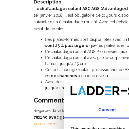
Description
L'
échafaudage roulant ASC AGS (Advantaged 
1er janvier 2018, il est obligatoire de toujours di
suivante d'un échafaudage roulant. Avec cet échaf
avant de monter.
Les plates-formes sont disponibles avec un 
sont 25 % plus légers
que les plateaux en b
L'échafaudage roulant AGS Pro convient aux 
L'échafaudage roulant avec garde-corps avan
hauteur jusqu'à 25 cm.
Cet échafaudage roulant professionnel de A
et des hanches
à chaque niveau.
Avec des
composants d'échafaudage
supplé
jusqu'à une hauteur de travail de 10 mètres.
Comment monter un échafauda
Consent
Regardez la vidéo d'instructions (watch video) po
75x190
avec garde-corps avant
, ou consultez l
garde-corps
.
This website uses cookies