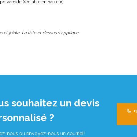
polyamide (réglable en hauteur)
s ci-jointe. La liste ci-dessus s'applique.
us souhaitez un devis
+
rsonnalisé ?
ez-nous ou envoyez-nous un courriel!