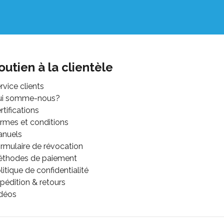
outien à la clientèle
rvice clients
ui somme-nous?
rtifications
rmes et conditions
anuels
rmulaire de révocation
thodes de paiement
litique de confidentialité
pédition & retours
déos