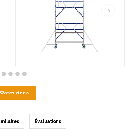
Watch video
imilaires
Évaluations