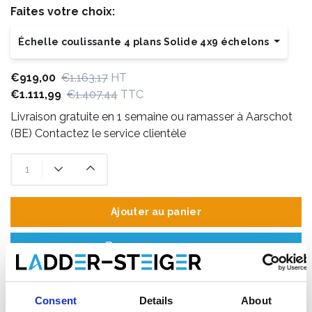
Faites votre choix:
Échelle coulissante 4 plans Solide 4x9 échelons
€919,00
€1.163,17
HT
€1.111,99
€1.407,44
TTC
Livraison gratuite en 1 semaine ou ramasser à Aarschot
(BE) Contactez le service clientèle
Ajouter au panier
Ajouter au devis
Enregistrer comme favori
Consent
Details
About