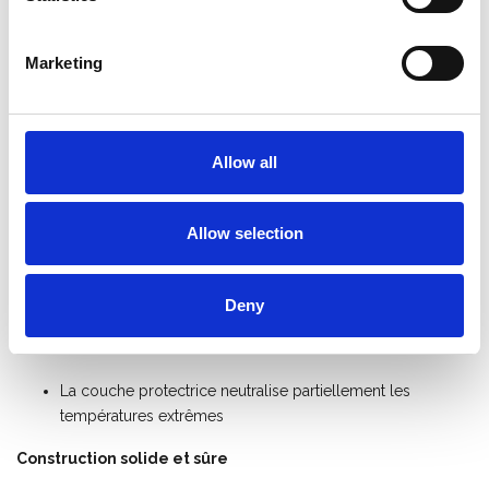
d'extension et à sa longueur réduite une fois repliée, cette
échelle est
compacte et facile à transporter dans une
camionnette
. L'échelle est équipé avec
des roulettes de
Marketing
façade
.
Revêtement polyester – durable et pratique
Allow all
L’
échelle en aluminium Solide 4×9 échelons
est dotée d’un
revêtement polyester de haute qualité
, offrant plusieurs
avantages pratiques :
Allow selection
Conserve plus longtemps son bel aspect et une
apparence professionnelle
Deny
Pas de mains ni de vêtements noircis par l’aluminium non
traité
La couche protectrice neutralise partiellement les
températures extrêmes
Construction solide et sûre