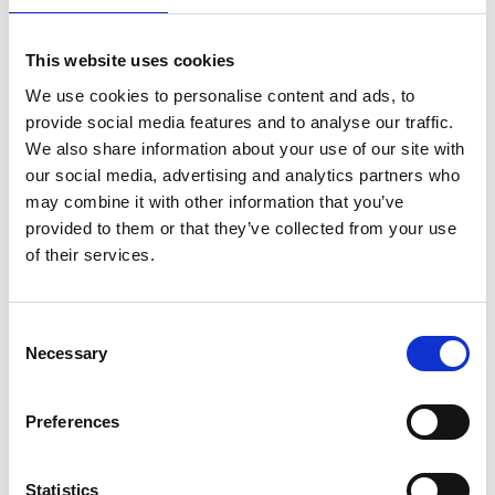
This website uses cookies
Informations sur le produit
Produits similaires
We use cookies to personalise content and ads, to
provide social media features and to analyse our traffic.
We also share information about your use of our site with
our social media, advertising and analytics partners who
Description
may combine it with other information that you’ve
Échelle Solide 4×9 échelons – type V
provided to them or that they’ve collected from your use
L’
échelle coulissante
Solide 4×9 barreaux
est une
échelle
of their services.
industrielle professionnelle
robuste et polyvalente, conçue
pour une utilisation intensive par les professionnels. Grâce à
la
barre stabilisatrice
, à la
large surface des barreaux
et à
Consent
Necessary
leur position horizontale
, cette échelle offre un confort de
Selection
travail optimal et une sécurité maximale.
Preferences
Cette
échelle
coulissante
à quatre éléments
est
entièrement
coulissante
, ce qui la rend adaptée à une grande
variété de travaux en hauteur. Grâce à sa grande hauteur
Statistics