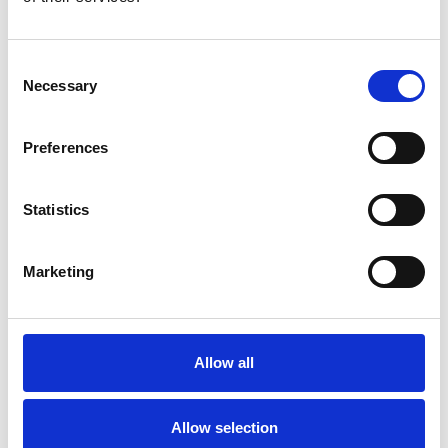
Afficher le produit
Afficher le produit
Consent
Necessary
Selection
Preferences
Statistics
Marketing
Échelle coulissante 4
plans Solide 4x9 échelons
Allow all
€919,00
€1.163,17
HT
Allow selection
Afficher le produit