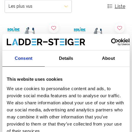
Liste
Consent
Details
About
This website uses cookies
We use cookies to personalise content and ads, to
Échelle coulissante 4
Échelle coulissante 4
provide social media features and to analyse our traffic.
plans Solide 4x8 échelons
plans Solide 4x10
We also share information about your use of our site with
échelons
our social media, advertising and analytics partners who
€836,00
€1.010,00
€1.057,72
€1.278,74
HT
HT
may combine it with other information that you’ve
provided to them or that they’ve collected from your use
of their services.