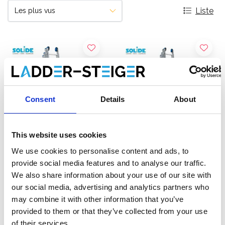
Liste
Consent
Details
About
This website uses cookies
We use cookies to personalise content and ads, to
Échelle coulissante 4
Échelle coulissante 4
provide social media features and to analyse our traffic.
plans Solide 4x8 échelons
plans Solide 4x10
We also share information about your use of our site with
échelons
our social media, advertising and analytics partners who
€836,00
€1.010,00
€1.057,72
€1.278,74
HT
HT
may combine it with other information that you’ve
provided to them or that they’ve collected from your use
of their services.