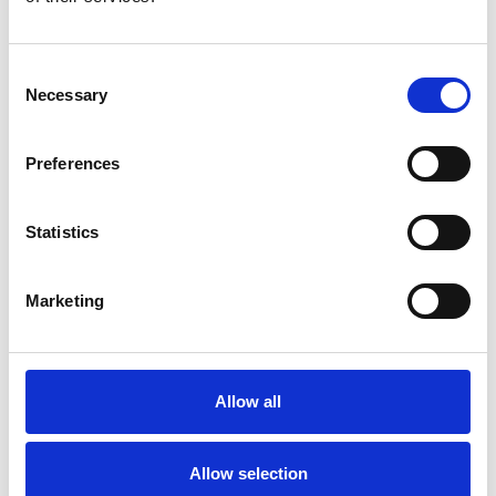
Afficher le produit
Afficher le produit
Consent
Necessary
Selection
Preferences
Statistics
Marketing
Échelle coulissante 4
plans Solide 4x9 échelons
Allow all
€919,00
€1.163,17
HT
Allow selection
Afficher le produit