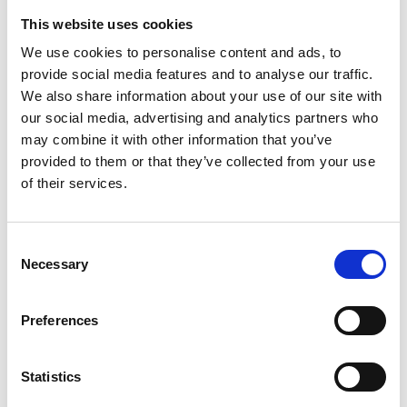
This website uses cookies
Informations sur le produit
Produits similaires
We use cookies to personalise content and ads, to
provide social media features and to analyse our traffic.
We also share information about your use of our site with
Description
our social media, advertising and analytics partners who
Échelle coulissante Solide 3×18 échelons
may combine it with other information that you’ve
provided to them or that they’ve collected from your use
– type D
of their services.
L’
échelle coulissante
Solide 3×18 barreaux
est une
échelle
industrielle professionnelle
robuste et polyvalente, conçue
pour une utilisation intensive par les professionnels. Grâce à
la
Consent
barre stabilisatrice
, à la
large surface des barreaux
et à
Necessary
Selection
leur position horizontale
, cette échelle offre un confort de
travail optimal et une sécurité maximale.
Preferences
Cette
échelle
coulissante
à trois éléments
est entièrement
coulissante
, ce qui la rend adaptée à une grande variété de
Statistics
travaux en hauteur. L'échelle est équipé avec
des roulettes de
façade
.