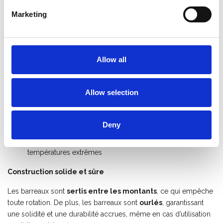
Marketing
Revêtement polyester – durable et pratique
L’
échelle en aluminium Solide 3×18 échelons
est dotée d’un
revêtement polyester de haute qualité
, offrant plusieurs
Allow all
avantages pratiques :
Conserve plus longtemps son bel aspect et une
apparence professionnelle
Allow selection
Pas de mains ni de vêtements noircis par l’aluminium non
traité
Deny
La couche protectrice neutralise partiellement les
températures extrêmes
Construction solide et sûre
Les barreaux sont
sertis entre les montants
, ce qui empêche
toute rotation. De plus, les barreaux sont
ourlés
, garantissant
une solidité et une durabilité accrues, même en cas d’utilisation