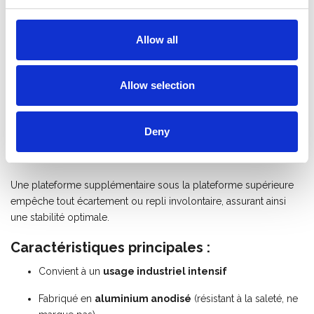
Grâce à son poids léger et à sa construction extrêmement
robuste, vous travaillez en toute sécurité et efficacité. L’escabeau
est équipé de
4 plaques de renfort et de 12 points de
Allow all
fixation par marche
, garantissant une stabilité et une durabilité
maximales.
Allow selection
La
plateforme extra large (22 x 40 cm)
ainsi que les
marches profondes de 10 cm
offrent un excellent confort de
travail, même lors d’utilisations prolongées. Les montants
Deny
robustes avec
patins antidérapants intégrés
assurent une
sécurité supplémentaire.
Une plateforme supplémentaire sous la plateforme supérieure
empêche tout écartement ou repli involontaire, assurant ainsi
une stabilité optimale.
Caractéristiques principales :
Convient à un
usage industriel intensif
Fabriqué en
aluminium anodisé
(résistant à la saleté, ne