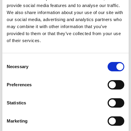
provide social media features and to analyse our traffic.
We also share information about your use of our site with
our social media, advertising and analytics partners who
Informations sur le produit
Produits similaires
may combine it with other information that you’ve
provided to them or that they’ve collected from your use
of their services.
Description
Jumbo Superpro Escabeau Double
Consent
2x10 Marches – Escabeau
Necessary
Selection
Professionnel en Aluminium
Preferences
Le
Jumbo Superpro escabeau double avec 10 marches
est
le choix idéal pour les professionnels du bâtiment, de la finition,
de la peinture, du montage et du plâtrage. Cet escabeau
Statistics
industriel est fabriqué en
aluminium anodisé de haute
qualité
, résistant à la saleté et ne laissant aucune trace – parfait
pour un usage intensif au quotidien.
Marketing