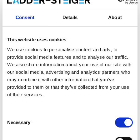
Eurostairs escabeau double 2x10
marches STXD-10
Consent
Details
About
Faites votre choix:
This website uses cookies
Eurostairs escabeau double 2x10 marches STXD-10
We use cookies to personalise content and ads, to
provide social media features and to analyse our traffic.
We also share information about your use of our site with
€316,00
€335,21
HT
our social media, advertising and analytics partners who
€382,36
€405,60
TTC
may combine it with other information that you’ve
Livraison gratuite en 1-3 jours ouvrables, ou ramasser à
provided to them or that they’ve collected from your use
Maaseik (contactez le service clientèle)
of their services.
Consent
Necessary
Selection
Ajouter au panier