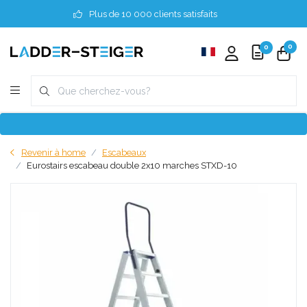
Plus de 10 000 clients satisfaits
0
0
Revenir à home
Escabeaux
Eurostairs escabeau double 2x10 marches STXD-10