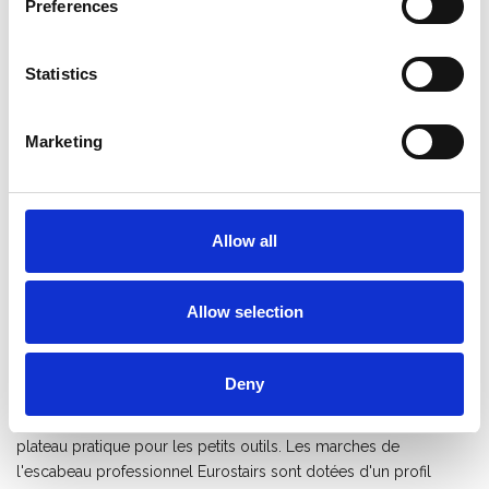
Preferences
Ajouter au devis
Enregistrer comme favori
Statistics
Marketing
Informations sur le produit
Produits similaires
Allow all
Description
Allow selection
Escabeau double Eurostairs 10
marches avec garde-corps
Deny
L'escabeau double 2x10 marches d'Eurostairs est léger et
possède un revêtement anti-salissures. L'escabeau est doté d'un
plateau pratique pour les petits outils. Les marches de
l'escabeau professionnel Eurostairs sont dotées d'un profil