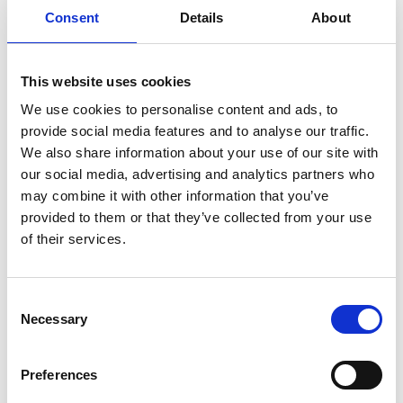
Consent
Details
About
Ajouter au devis
Enregistrer comme favori
This website uses cookies
We use cookies to personalise content and ads, to
provide social media features and to analyse our traffic.
We also share information about your use of our site with
our social media, advertising and analytics partners who
Informations sur le produit
Produits similaires
may combine it with other information that you’ve
provided to them or that they’ve collected from your use
of their services.
Description
Échafaudage roulant Euroscaffold Original
Consent
135x250 hauteur de travail 10,20 m
Necessary
Selection
L’
échafaudage roulant en aluminium Euroscaffold
135x250
est idéal pour travailler en hauteur en toute sécurité
Preferences
dans les espaces étroits. Grâce à ses dimensions compactes et