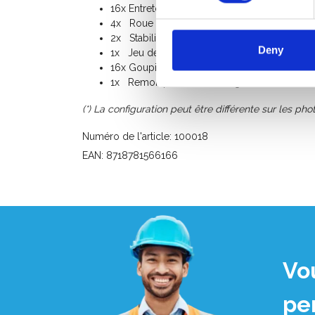
16x Entretoise diagonale 250
4x Roue 200 mm avec soccle en acier, nylon
2x Stabilisateur télescopique 200
Deny
1x Jeu de plinthes en aluminium
16x Goupille de sécurité
1x Remorque d'échafaudage 250
(*) La configuration peut être différente sur les phot
Numéro de l'article: 100018
EAN: 8718781566166
Vo
pe