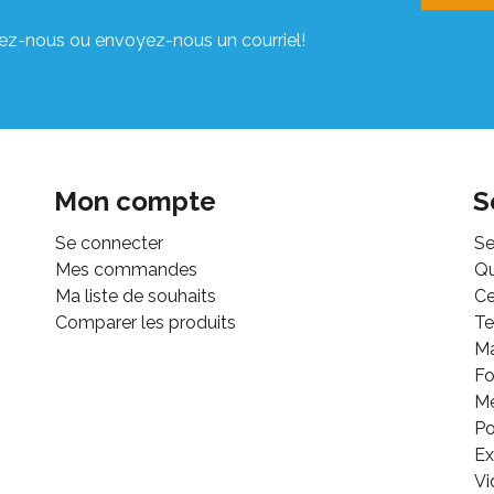
ez-nous ou envoyez-nous un courriel!
Mon compte
S
Se connecter
Se
Mes commandes
Q
Ma liste de souhaits
Ce
Comparer les produits
Te
M
Fo
Mé
Po
Ex
Vi