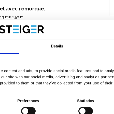
el avec remorque.
ongueur 2,50 m
te-forme 8,20 m
s cadres et plateformes pour atteindre une
 Kg et la charge totale admissible par l’échafaudage est de
Details
e content and ads, to provide social media features and to analy
:
 our site with our social media, advertising and analytics partn
 provided to them or that they’ve collected from your use of their
Preferences
Statistics