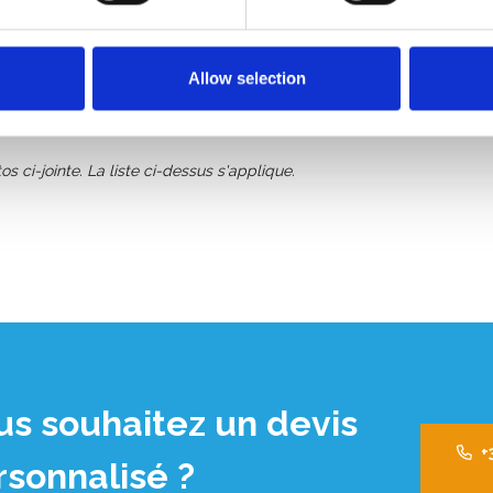
 (réglable en hauteur)
Allow selection
os ci-jointe. La liste ci-dessus s'applique.
us souhaitez un devis
+
rsonnalisé ?