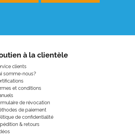
outien à la clientèle
rvice clients
ui somme-nous?
rtifications
rmes et conditions
anuels
rmulaire de révocation
thodes de paiement
litique de confidentialité
pédition & retours
déos