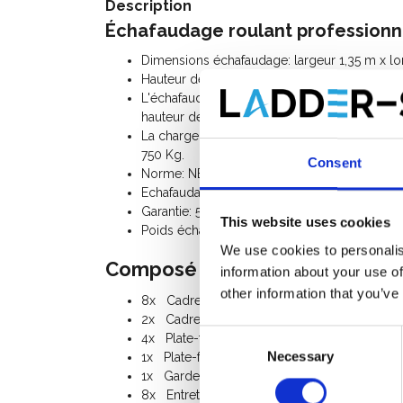
Description
Échafaudage roulant professionn
Dimensions échafaudage: largeur 1,35 m x l
Hauteur de travail 10,20 m / hauteur de pla
L'échafaudage peut être agrandi avec d’autre
hauteur de travail jusqu’à 14,20 m.
La charge admissible par plancher est de 250
750 Kg.
Consent
Norme: NEN-EN 1004, EN 1298, TÜV-GS
Echafaudage Classe III (200 Kg/m²)
Garantie: 5 ans
This website uses cookies
Poids échafaudage + remorque: 545 Kg
We use cookies to personalis
Composé du kit d'échafaudage
information about your use of
other information that you’ve
8x Cadre 135-28-7
2x Cadre 135-28-4
Consent
4x Plate-forme 250
Necessary
Selection
1x Plate-forme avec trappe 250
1x Garde-corps de sécurité 250
8x Entretoise horizontale 250