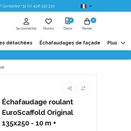
? Contactez +32 (0) 496 532 330
Disponibles de stock
0
0
Se connecter
Favoris
Devis
Panier
es détachées
Échafaudages de façade
Plus
que
Échafaudage roulant
EuroScaffold Original
135x250 - 10 m +