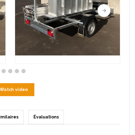
Watch video
imilaires
Évaluations