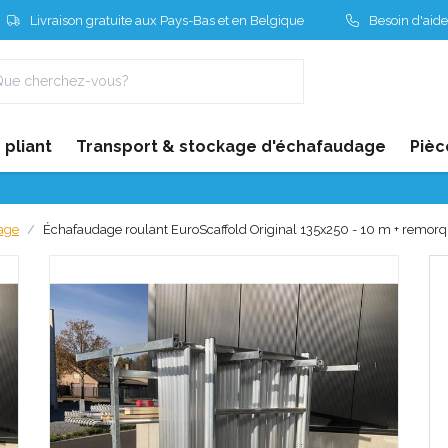
Livraison gratuite aux Pays-Bas et en Belgique
Besoin d'aide
pliant
Transport & stockage d'échafaudage
Pièc
age
Échafaudage roulant EuroScaffold Original 135x250 - 10 m + remor