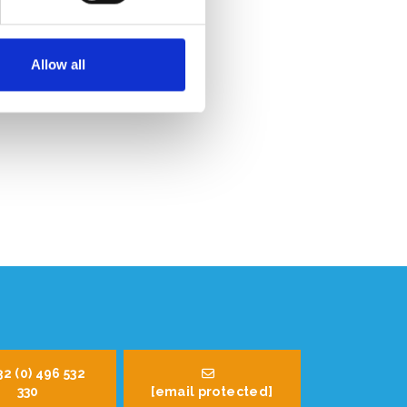
Allow all
32 (0) 496 532
330
[email protected]