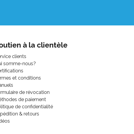
outien à la clientèle
rvice clients
ui somme-nous?
rtifications
rmes et conditions
anuels
rmulaire de révocation
thodes de paiement
litique de confidentialité
pédition & retours
déos