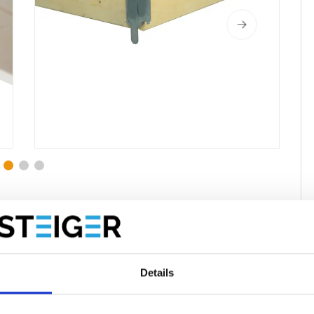
imilaires
Évaluations
Details
r chaque plate-forme de travail. Les plinthes évitent toute
plinthes sont montées au moyen de supports de plinthe et