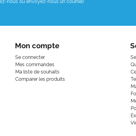
ez-nous ou envoyez-nous un courriel!
Mon compte
S
Se connecter
Se
Mes commandes
Q
Ma liste de souhaits
Ce
Comparer les produits
Te
M
Fo
Mé
Po
Ex
Vi