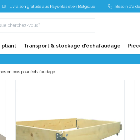
Livraison gratuite aux Pays-Bas et en Belgique
Besoin d'aide
pliant
Transport & stockage d'échafaudage
Pièc
thes en bois pour échafaudage