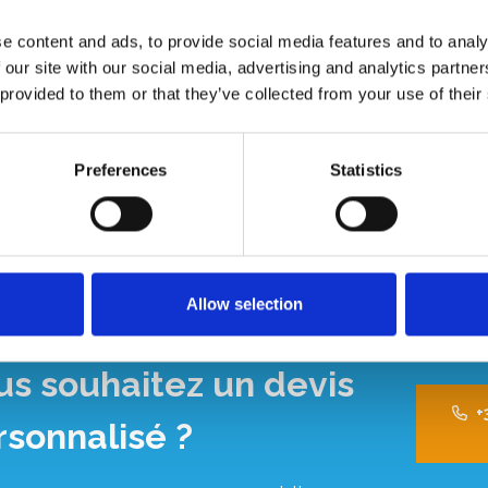
 échafaudages doubles. Ou encore être dépliées sur la
bles en bois et en aluminium.
e content and ads, to provide social media features and to analy
 our site with our social media, advertising and analytics partn
 provided to them or that they’ve collected from your use of their
Preferences
Statistics
Allow selection
us souhaitez un devis
+
rsonnalisé ?