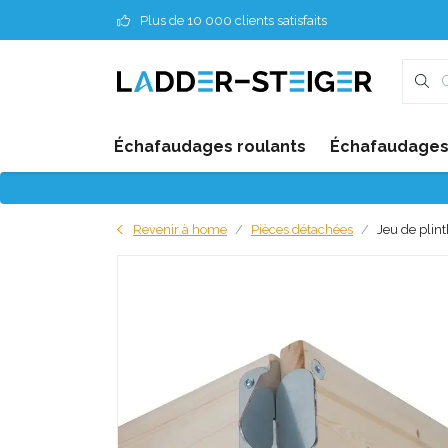
Plus de 10 000 clients satisfaits
Échafaudages roulants
Échafaudages 
Revenir à home
Pièces détachées
Jeu de plin