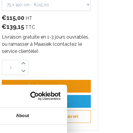
€115,00
HT
€139,15
TTC
Livraison gratuite en 1-3 jours ouvrables,
ou ramasser à Maaseik (contactez le
service clientèle)
Ajouter au panier
Ajouter au devis
About
Enregistrer comme favori