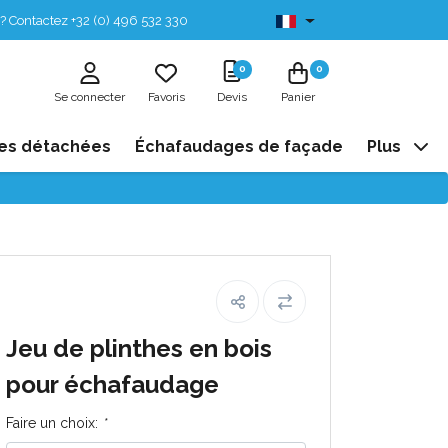
? Contactez +32 (0) 496 532 330
Disponibles de stock
0
0
Se connecter
Favoris
Devis
Panier
es détachées
Échafaudages de façade
Plus
Jeu de plinthes en bois
pour échafaudage
Faire un choix:
*