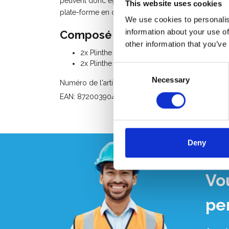
peuvent donc également être accouplées entre des
This website uses cookies
plate-forme en question. Les plinthes sont disponi
We use cookies to personalis
information about your use of
Composé du kit:
other information that you’ve
2x Plinthe longue
2x Plinthe court
Consent
Necessary
Selection
Numéro de l'article: 40220
EAN: 8720039044173
Deny
Vo
pe