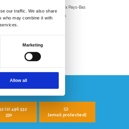
Livraison gratuite en Belgique et aux Pays-Bas
se our traffic. We also share
Service rapide. Disponible en stock
ers who may combine it with
Conseils professionnels
 services.
Note des clients 9.2/10
Marketing
Allow all
32 (0) 496 532
330
[email protected]