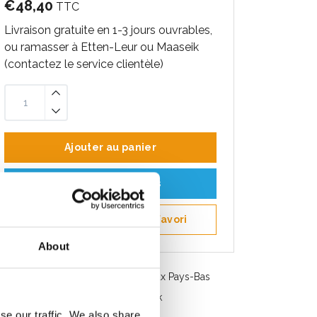
€48,40
TTC
Livraison gratuite en 1-3 jours ouvrables,
ou ramasser à Etten-Leur ou Maaseik
(contactez le service clientèle)
Ajouter au panier
Ajouter au devis
Enregistrer comme favori
About
Livraison gratuite en Belgique et aux Pays-Bas
Service rapide. Disponible en stock
se our traffic. We also share