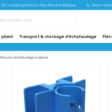
Livraison gratuite aux Pays-Bas et en Belgique
Besoin d'aide
pliant
Transport & stockage d'échafaudage
Pièc
nthe pour échafaudage (4 pièces)