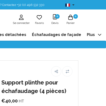
? Contactez +32 (0) 496 532 330
Disponibles de stock
0
0
Se connecter
Favoris
Devis
Panier
es détachées
Échafaudages de façade
Plus
Support plinthe pour
échafaudage (4 pièces)
€40,00
HT