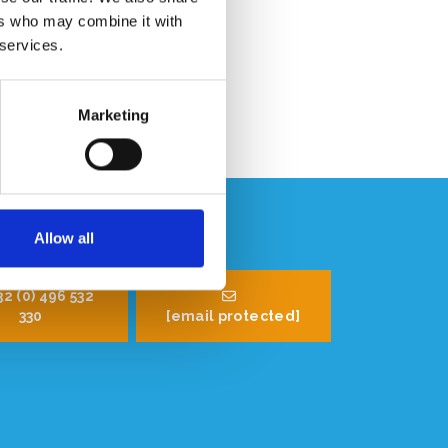
Conseils professionnels
ers who may combine it with
Note des clients 9.2/10
 services.
Marketing
Allow all
32 (0) 496 532
330
[email protected]