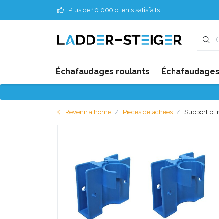
Plus de 10 000 clients satisfaits
Échafaudages roulants
Échafaudages 
Revenir à home
Pièces détachées
Support pli