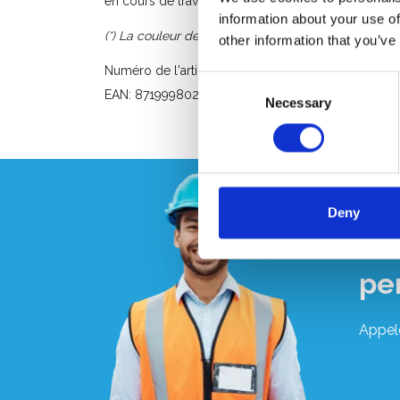
en cours de travaux. Le support s'enclenche sur u
information about your use of
(*) La couleur de cet article peut varier.
other information that you’ve
Numéro de l'article: 90608200
Consent
EAN: 8719998022728
Necessary
Selection
Deny
Vo
pe
Appel