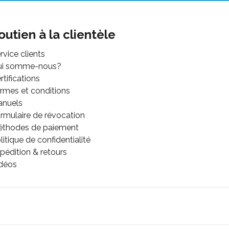
outien à la clientèle
rvice clients
ui somme-nous?
rtifications
rmes et conditions
anuels
rmulaire de révocation
thodes de paiement
litique de confidentialité
pédition & retours
déos