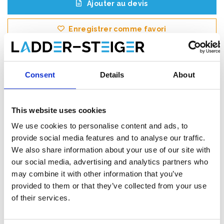
Ajouter au devis
Enregistrer comme favori
Consent
Details
About
Informations sur le produit
Produits similaires
This website uses cookies
We use cookies to personalise content and ads, to
Description
provide social media features and to analyse our traffic.
Little Giant
Fortress escabeau 4 marches |
We also share information about your use of our site with
Escabeau professionnel en fibre de verre
our social media, advertising and analytics partners who
may combine it with other information that you’ve
avec plateforme de sécurité
provided to them or that they’ve collected from your use
L’
escabeau à plateforme Little Giant Fortress 4 marches
of their services.
est le choix idéal pour les professionnels qui exigent une
sécurité, une stabilité et un confort maximum lors de leurs