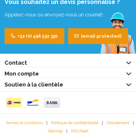
Vous souhaitez un devis personnalisé ?
Appelez-nous ou envoyez-nous un courriel!
+32 (0) 496 532 330
[email protected]
Contact
Mon compte
Soutien à la clientèle
Termes et conditions
|
Politique de confidentialité
|
Désistement
|
Sitemap
|
RSS Feed