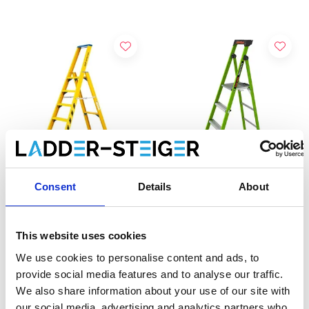
Consent
Details
About
Staltor escabeau en fibre
Little Giant MightyLite
de verre 1 x 12 marches
escabeau en fibre de verre
4 marches
This website uses cookies
€1.296,00
€249,00
HT
HT
We use cookies to personalise content and ads, to
provide social media features and to analyse our traffic.
We also share information about your use of our site with
Ajouter
Afficher le produit
our social media, advertising and analytics partners who