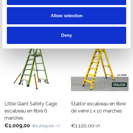
Afficher le produit
Afficher le produit
Allow selection
Deny
Little Giant Safety Cage
Staltor escabeau en fibre
escabeau en fibre 6
de verre 1 x 10 marches
marches
€1.009,00
€1.120,00
€1.209,00
HT
HT