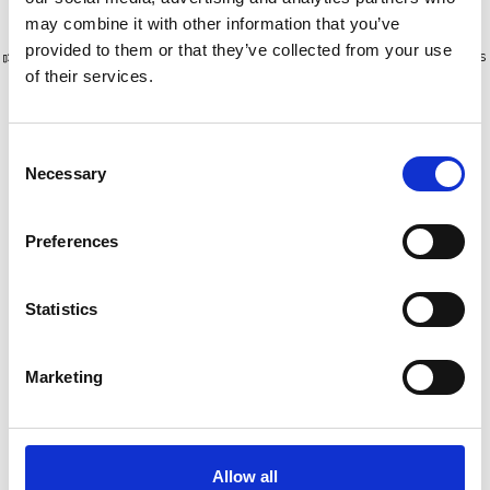
may combine it with other information that you’ve
provided to them or that they’ve collected from your use
Plus de 10 000 clients satisfaits
Livraison gratuite aux Pays-Bas
of their services.
et en Belgique
Consent
Necessary
Selection
Preferences
Statistics
Marketing
Little Giant Fortress
Little Giant Safety Cage
escabeau en fibre 4
escabeau en fibre 8
marches
marches
€525,00
€1.119,00
Allow all
€604,77
€1.359,00
HT
HT