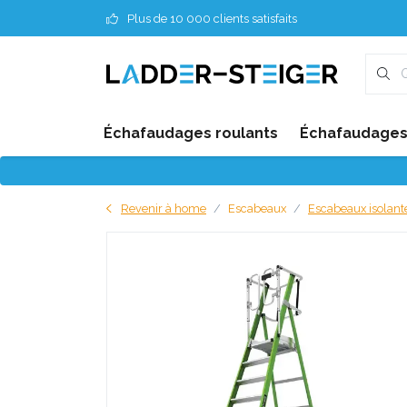
Plus de 10 000 clients satisfaits
Échafaudages roulants
Échafaudages 
Revenir à home
Escabeaux
Escabeaux isolan