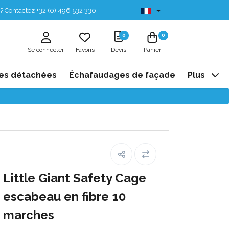
? Contactez +32 (0) 496 532 330
Disponibles de stock
0
0
Se connecter
Favoris
Devis
Panier
es détachées
Échafaudages de façade
Plus
Little Giant Safety Cage
escabeau en fibre 10
marches