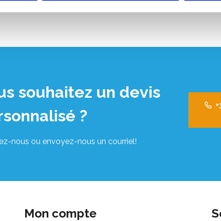
us souhaitez un devis
+
rsonnalisé ?
ez-nous ou envoyez-nous un courriel!
Mon compte
S