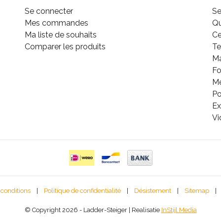
Se connecter
Se
Mes commandes
Q
Ma liste de souhaits
Ce
Comparer les produits
Te
M
Fo
Mé
Po
Ex
Vi
 conditions
|
Politique de confidentialité
|
Désistement
|
Sitemap
|
© Copyright 2026 - Ladder-Steiger | Realisatie
InStijl Media