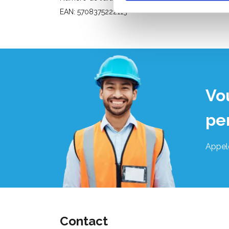
EAN: 5708375222113
Vo
pe
Appel
Contact