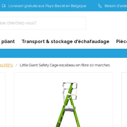
Livraison gratuite aux Pays-Bas et en Belgique
Besoin d'aide
pliant
Transport & stockage d'échafaudage
Pièc
tes PRFV
Little Giant Safety Cage escabeau en fibre 10 marches