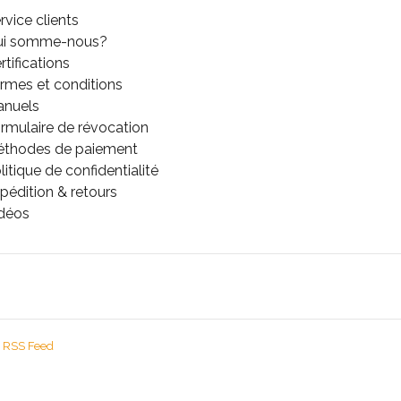
rvice clients
ui somme-nous?
rtifications
rmes et conditions
anuels
rmulaire de révocation
thodes de paiement
litique de confidentialité
pédition & retours
déos
RSS Feed