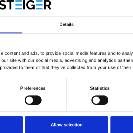
 robustes en fibre de verre et marches antidérapantes en
 avec plinthes intégrées, balustrades 360° et portail à
Details
 clic audible lorsque vous atteignez la dernière marche de
e content and ads, to provide social media features and to analy
 our site with our social media, advertising and analytics partn
 provided to them or that they’ve collected from your use of their
Preferences
Statistics
Allow selection