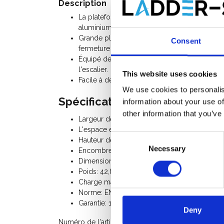
Description
La plateforme mobile et pliable avec poteaux
aluminium.
Grande plateforme antidérapante 520 x 450 mm
Consent
fermeture automatique.
Équipé de "Ground Cue" qui vous avertit d'un
l'escalier.
This website uses cookies
Facile à déplacer. Escalier pliable et mobile.
We use cookies to personalis
Spécifications:
information about your use of
other information that you’ve
Largeur de marches: 7,6 cm
L'espace entre les marches: 29,5 cm
Consent
Hauteur de plate-forme: 2,84 m
Necessary
Selection
Encombrement au sol longueur: 2,26 m
Dimensions de transport: 4,36 x 1,10 x 0,21 m
Poids: 42,8 Kg
Charge maximum: 150 Kg
Norme: EN 131-7 / EN61478
Garantie: 1 an
Deny
Numéro de l'article: 48416610