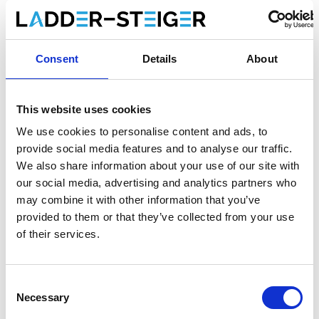
€649,00
€679,00
HT
€785,29
€821,59
TTC
Livraison gratuite en 1-3 jours ouvrables. Collectez vous-
Consent
Details
About
mëme est possible a Zevenaar (NL) ou Maaseik (BE)
This website uses cookies
We use cookies to personalise content and ads, to
Ajouter au panier
provide social media features and to analyse our traffic.
We also share information about your use of our site with
Ajouter au devis
our social media, advertising and analytics partners who
may combine it with other information that you’ve
Enregistrer comme favori
provided to them or that they’ve collected from your use
of their services.
Consent
Necessary
Selection
Informations sur le produit
Produits similaires