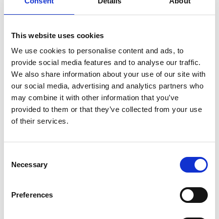
Consent
Details
About
€341,00
HT
€412,61
TTC
Livraison gratuite en 1-3 jours ouvrables, ou ramasser à
This website uses cookies
Maaseik (contactez le service clientèle)
We use cookies to personalise content and ads, to
provide social media features and to analyse our traffic.
We also share information about your use of our site with
our social media, advertising and analytics partners who
may combine it with other information that you’ve
Ajouter au panier
provided to them or that they’ve collected from your use
of their services.
Ajouter au devis
Enregistrer comme favori
Consent
Necessary
Selection
Preferences
Informations sur le produit
Produits similaires