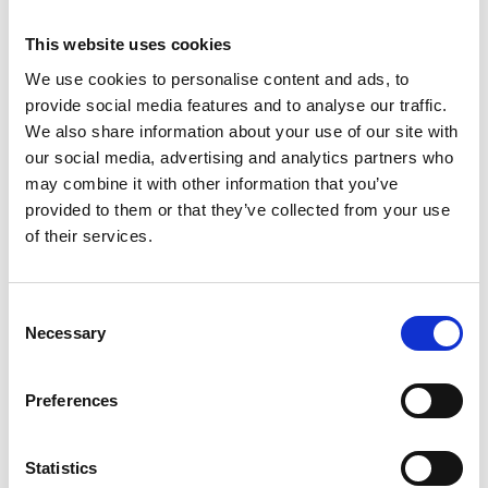
€80,00
€118,00
HT
€96,80
€142,78
TTC
This website uses cookies
Livraison gratuite en 1-3 jours ouvrables, ou ramasser à
We use cookies to personalise content and ads, to
Etten-Leur ou Maaseik (contactez le service clientèle)
provide social media features and to analyse our traffic.
We also share information about your use of our site with
our social media, advertising and analytics partners who
may combine it with other information that you’ve
provided to them or that they’ve collected from your use
Ajouter au panier
of their services.
Ajouter au devis
Consent
Enregistrer comme favori
Necessary
Selection
Preferences
Informations sur le produit
Produits similaires
Statistics