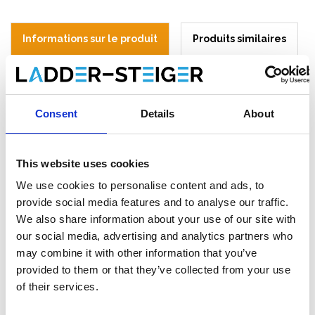
Informations sur le produit
Produits similaires
Description
Consent
Details
About
RSS garde-corps de toiture inclinee longueur 9 mètres.
Composé du kit:
This website uses cookies
4x RSS protection anti-chute montant
3x RSS protection anti-chute garde-fou / barrière 3 m
We use cookies to personalise content and ads, to
3x RSS protection anti-chute plinthe en bois 3 m
provide social media features and to analyse our traffic.
3x RSS protection anti-chute crochet
We also share information about your use of our site with
our social media, advertising and analytics partners who
* Le nombre d'éléments sur les images peut différer. La liste de
may combine it with other information that you’ve
pièces ci-dessus s'applique.
provided to them or that they’ve collected from your use
RSS protection anti-chute pour les
of their services.
toits inclinés