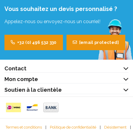
Vous souhaitez un devis personnalisé ?
Appelez-nous ou envoyez-nous un courriel!
+32 (0) 496 532 330
[email protected]
Contact
Mon compte
Soutien à la clientèle
Termes et conditions
|
Politique de confidentialité
|
Désistement
|