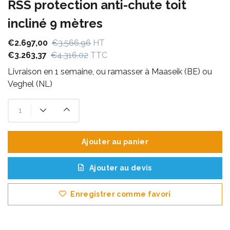
RSS protection anti-chute toit
incliné 9 mètres
€2.697,00
€3.566,96
HT
€3.263,37
€4.316,02
TTC
Livraison en 1 semaine, ou ramasser à Maaseik (BE) ou
Veghel (NL)
Ajouter au panier
Ajouter au devis
Enregistrer comme favori