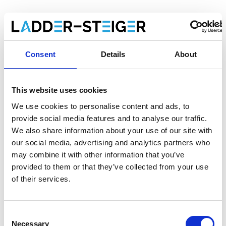
Faites votre choix:
Staltor échelle isolante en fibre 2x7 échelons avec
montants évasés
Consent
Details
About
€694,00
HT
€839,74
TTC
This website uses cookies
We use cookies to personalise content and ads, to
En stock à l'usine. Livraison gratuite en 1-2 semaine
provide social media features and to analyse our traffic.
We also share information about your use of our site with
our social media, advertising and analytics partners who
may combine it with other information that you’ve
Ajouter au panier
provided to them or that they’ve collected from your use
of their services.
Ajouter au devis
Consent
Enregistrer comme favori
Necessary
Selection