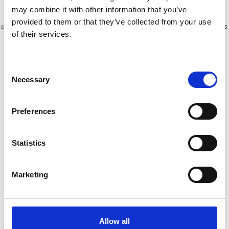
may combine it with other information that you’ve
provided to them or that they’ve collected from your use
Plus de 10 000 clients satisfaits
Livraison gratuite aux Pays-Bas
of their services.
et en Belgique
Consent
Necessary
Selection
Preferences
Statistics
Marketing
Little Giant Hyperlite
Little Giant Hyperlite
SumoStance échelle à
SumoStance échelle à
corde 2x14 échelons
corde 2x12 échelons
Allow all
€1.129,00
€1.059,00
HT
HT