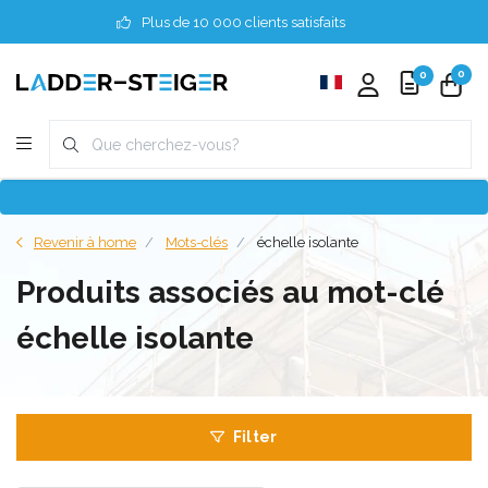
Plus de 10 000 clients satisfaits
0
0
Revenir à home
Mots-clés
échelle isolante
Produits associés au mot-clé
échelle isolante
Filter