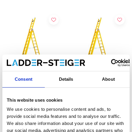
Consent
Details
About
Staltor échelle isolante en
Staltor échelle isolante en
fibre 3x12 échelons avec
fibre 3x8 échelons avec
stabilisateur
stabilisateur
This website uses cookies
€1.351,00
€985,00
€1.411,00
HT
HT
We use cookies to personalise content and ads, to
provide social media features and to analyse our traffic.
We also share information about your use of our site with
Afficher le produit
Afficher le produit
our social media, advertising and analytics partners who