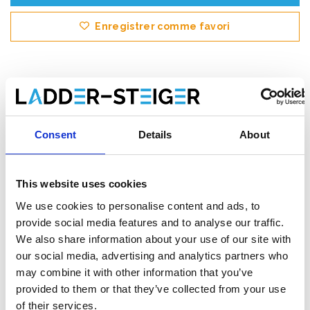
Enregistrer comme favori
Informations sur le produit
Produits similaires
Consent
Details
About
Description
This website uses cookies
Tubesca escalier mobile de rayonnage
We use cookies to personalise content and ads, to
15
marches – E
scabeau
mobile
pour
provide social media features and to analyse our traffic.
entrepôt
We also share information about your use of our site with
our social media, advertising and analytics partners who
L’
escalier
mobile
Tubesca
2271
avec 15
marches
est
une
may combine it with other information that you’ve
solution
robuste
et
sécurisée
pour
les
travaux
en
hauteur
dans
provided to them or that they’ve collected from your use
les
entrepôts,
ateliers
et
environnements
logistiques
.
of their services.
Grâce
à
sa
construction
solide
et
à
sa
large
plateforme
de