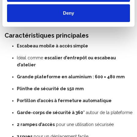
fourni
avec
deux
stabilisateurs
rabattables
.
Deny
Le
plateforme de travail
Tubesca
est
livré
en
kit
et
se
monte
très
facilement.
Caractéristiques
principales
Escabeau
mobile
à
accès
simple
Idéal
comme
escalier
d’entrepôt
ou
escabeau
d’atelier
Grande
plateforme
en
aluminium :
600 ×
480
mm
Plinthe
de
sécurité
de
150
mm
Portillon
d’accès
à
fermeture
automatique
Garde-
corps
de
sécurité
à
360°
autour
de
la
plateforme
2 rampes d’accès
pour
une
utilisation
sécurisée
3
roues
pour
un
déplacement
facile