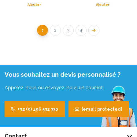
Ajouter
Ajouter
1
2
3
4
Vous souhaitez un devis personnalisé ?
Appelez-nous ou envoyez-nous un courriel!
+32 (0) 496 532 330
[email protected]
Contact