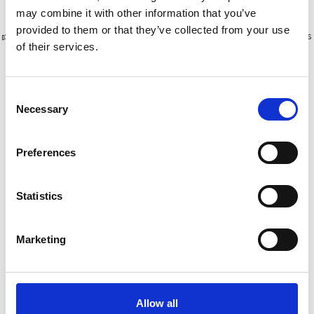
may combine it with other information that you’ve
provided to them or that they’ve collected from your use
Plus de 10 000 clients satisfaits
Livraison gratuite aux Pays-Bas
of their services.
et en Belgique
Consent
Necessary
Selection
Preferences
Statistics
Marketing
Plate-forme mobile
Solide plateforme mobile
pliable Eurostairs Easy 8
pliable 12 marches PMP12
marches
Allow all
€1.139,00
€1.717,00
€1.350,49
€2.173,51
HT
HT