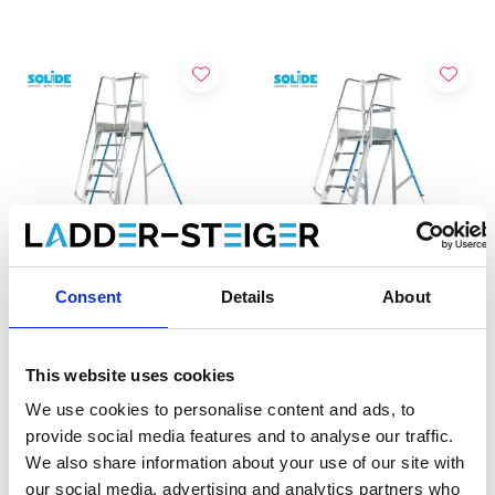
Consent
Details
About
Solide escabeau à pallier
Solide escabeau à pallier
8 marches MBT08
7 marches MBT07
This website uses cookies
€1.802,00
€1.676,00
€2.281,73
€2.121,08
HT
HT
We use cookies to personalise content and ads, to
provide social media features and to analyse our traffic.
We also share information about your use of our site with
Afficher le produit
Afficher le produit
our social media, advertising and analytics partners who