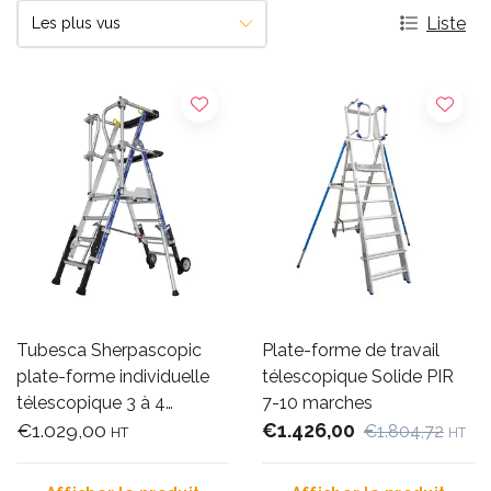
Liste
Tubesca Sherpascopic
Plate-forme de travail
plate-forme individuelle
télescopique Solide PIR
télescopique 3 à 4
7-10 marches
marches
€1.029,00
€1.426,00
€1.804,72
HT
HT