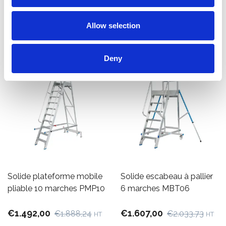
Ajouter
Afficher le produit
Allow selection
Deny
Solide plateforme mobile
Solide escabeau à pallier
pliable 10 marches PMP10
6 marches MBT06
€1.492,00
€1.607,00
€1.888,24
€2.033,73
HT
HT