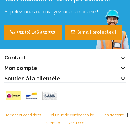
Appelez-nous ou envoyez-nous un courriel!
+32 (0) 496 532 330
[email protected]
Contact
Mon compte
Soutien à la clientèle
Termes et conditions
|
Politique de confidentialité
|
Désistement
|
Sitemap
|
RSS Feed