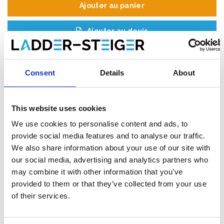
Ajouter au panier
Ajouter au devis
Enregistrer comme favori
Consent
Details
About
This website uses cookies
Informations sur le produit
Produits similaires
We use cookies to personalise content and ads, to
provide social media features and to analyse our traffic.
We also share information about your use of our site with
Description
our social media, advertising and analytics partners who
may combine it with other information that you’ve
Tubesca Sherpascopic plate-forme
provided to them or that they’ve collected from your use
télescopique 8–10 marches – plateforme
of their services.
de travail professionnel
Vous recherchez un
escabeau télescopique professionnel