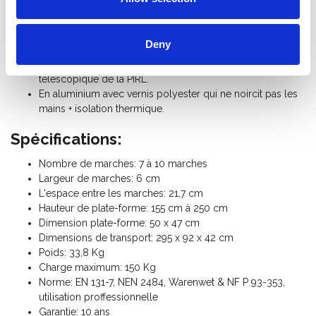
Déplacement facile grâce à ses 2 roues (se transporte
comme une brouette).
2 stabilisateurs avec pieds pivotants et antidérapants qui
Deny
permettent de travailler sur des sols lisses.
Rattrapage de niveau possible grâce au caractère
télescopique de la PIRL.
En aluminium avec vernis polyester qui ne noircit pas les
mains + isolation thermique.
Spécifications:
Nombre de marches: 7 à 10 marches
Largeur de marches: 6 cm
L'espace entre les marches: 21,7 cm
Hauteur de plate-forme: 155 cm à 250 cm
Dimension plate-forme: 50 x 47 cm
Dimensions de transport: 295 x 92 x 42 cm
Poids: 33,8 Kg
Charge maximum: 150 Kg
Norme: EN 131-7, NEN 2484, Warenwet & NF P 93-353,
utilisation proffessionnelle
Garantie: 10 ans