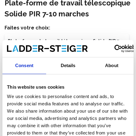
Plate-forme de travail télescopique
Solide PIR 7-10 marches
Faites votre choix:
Plate-forme de travail télescopique Solide PIR 7-
10 marches
€1.426,00
€1.804,72
HT
Consent
Details
About
€1.725,46
€2.183,71
TTC
Livraison gratuite en 1 semaine, ou ramasser à Maaseik
This website uses cookies
(BE)
We use cookies to personalise content and ads, to
provide social media features and to analyse our traffic.
We also share information about your use of our site with
our social media, advertising and analytics partners who
Ajouter au panier
may combine it with other information that you’ve
provided to them or that they’ve collected from your use