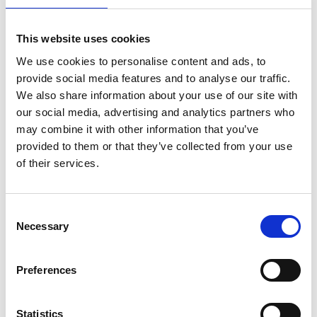
Ajouter au devis
This website uses cookies
Enregistrer comme favori
We use cookies to personalise content and ads, to
provide social media features and to analyse our traffic.
We also share information about your use of our site with
our social media, advertising and analytics partners who
may combine it with other information that you’ve
Informations sur le produit
Produits similaires
provided to them or that they’ve collected from your use
of their services.
Description
Consent
Entretenez confortablement et en
Necessary
Selection
toute sécurité d’arbres et haies à
accès difficile.
Preferences
Le LWW2 est une échelle qui vous permet de travailler en toute
sécurité et de faire l’entretien de haies et arbres à acces difficile.
Statistics