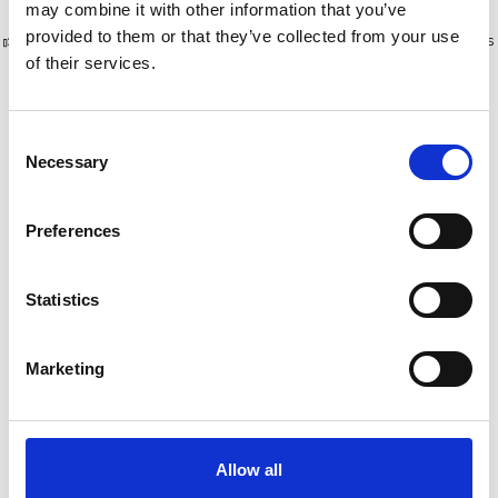
may combine it with other information that you’ve
provided to them or that they’ve collected from your use
Plus de 10 000 clients satisfaits
Livraison gratuite aux Pays-Bas
of their services.
et en Belgique
Consent
Necessary
Selection
Preferences
Statistics
Marketing
Henchman échelle de
Vultur échelle tripode 180
jardin 360 cm avec 3
cm avec 1 pied réglable
pieds réglables
€796,00
€245,00
€867,00
€271,00
Allow all
HT
HT