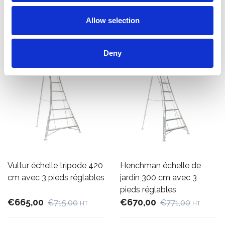
En rupture de stock
Ajouter
Allow selection
Deny
Vultur échelle tripode 420
Henchman échelle de
cm avec 3 pieds réglables
jardin 300 cm avec 3
pieds réglables
€665,00
€670,00
€715,00
€771,00
HT
HT