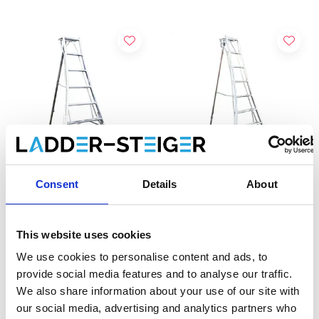
Consent
Details
About
Vultur échelle tripode 180
Vultur échelle tripode 240
cm avec 3 pieds réglables
cm avec 1 pied réglable
This website uses cookies
€335,00
€319,00
€380,00
€366,00
HT
HT
We use cookies to personalise content and ads, to
provide social media features and to analyse our traffic.
We also share information about your use of our site with
Ajouter
Ajouter
our social media, advertising and analytics partners who