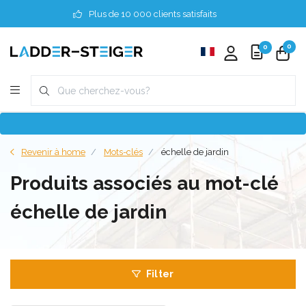
Plus de 10 000 clients satisfaits
0
0
Revenir à home
Mots-clés
échelle de jardin
Produits associés au mot-clé
échelle de jardin
Filter