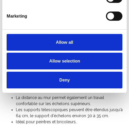
Informations sur le produit
Produits similaires
Marketing
Description
L'
écarteur de facade de Waku
vous permet de travailler à
Allow all
une certaine distance du mur. Cet accessoire fournit une plus
grande distance entre le mur et l’échelle. Permet d'appuyer
l'échelle au mur tout en ayant accès à une tablette pour déposer
Allow selection
outils et contenants.
Support murale pour toutes les échelles de Waku.
Distanceur télescopique avec grille porte-outils.
Deny
Installation rapide et pratique avec système de fixation à
ressort.
La distance au mur permet également un travail
confortable sur les échelons supérieurs.
Les supports télescopiques peuvent être étendus jusqu'à
64 cm, le support d'échelons environ 30 à 35 cm.
Idéal pour peintres et bricoleurs.