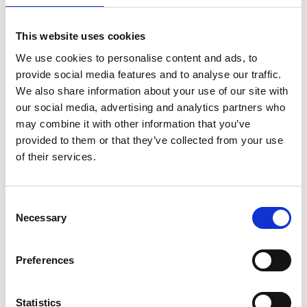
Waku 106 écarteur de mur réglable
€156,00
HT
This website uses cookies
€188,76
TTC
We use cookies to personalise content and ads, to
Livraison gratuite en 1-3 jours ouvrables. Collectez vous-
provide social media features and to analyse our traffic.
mëme est possible a Zevenaar (NL) ou Maaseik (BE)
We also share information about your use of our site with
our social media, advertising and analytics partners who
may combine it with other information that you’ve
provided to them or that they’ve collected from your use
of their services.
Ajouter au panier
Ajouter au devis
Consent
Necessary
Selection
Enregistrer comme favori
Preferences
Statistics