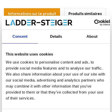
Informations sur le produit
Produits similaires
Description
Consent
Details
About
Protection de bord de toiture inclinée ASC
Classe C – kit complet 12 mètres
This website uses cookies
La
ASC
protection de bord de toit Classe C (12 mètres)
est
We use cookies to personalise content and ads, to
une solution professionnelle de protection antichute pour
provide social media features and to analyse our traffic.
travailler en toute sécurité sur toitures plates et inclinées. Ce
We also share information about your use of our site with
système complet prévient les risques de chute lors de travaux
our social media, advertising and analytics partners who
de toiture tels que l’entretien, la rénovation ou l’installation de
may combine it with other information that you’ve
panneaux solaires. Grâce à sa construction légère en aluminium,
son montage rapide et ses composants compacts, ce système
provided to them or that they’ve collected from your use
est idéal pour une utilisation professionnelle dans le secteur du
of their services.
bâtiment et de l’installation.