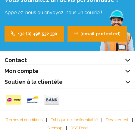
Appelez-nous ou envoyez-nous un courriel!
+32 (0) 496 532 330
[email protected]
Contact
Mon compte
Soutien à la clientèle
Termes et conditions
|
Politique de confidentialité
|
Désistement
|
Sitemap
|
RSS Feed