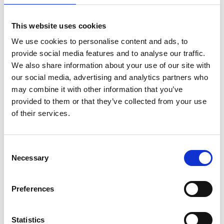
Enregistrer comme favori
This website uses cookies
We use cookies to personalise content and ads, to
provide social media features and to analyse our traffic.
We also share information about your use of our site with
our social media, advertising and analytics partners who
Informations sur le produit
Produits similaires
may combine it with other information that you’ve
provided to them or that they’ve collected from your use
of their services.
Description
Échafaudage roulant Euroscaffold Original
Consent
75x305 hauteur de travail 9,20 m
Necessary
Selection
L’
échafaudage roulant en aluminium Euroscaffold
75x305
est idéal pour travailler en hauteur en toute sécurité dans
Preferences
les espaces étroits. Grâce à ses dimensions compactes et à sa
structure légère en aluminium, cet échafaudage roulant est facile
Statistics
à monter et à déplacer. Les quatre
roulettes réglables avec