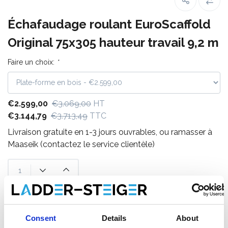
Échafaudage roulant EuroScaffold
Original 75x305 hauteur travail 9,2 m
Faire un choix:
*
€2.599,00
€3.069,00
HT
€3.144,79
€3.713,49
TTC
Livraison gratuite en 1-3 jours ouvrables, ou ramasser à
Maaseik (contactez le service clientèle)
Ajouter au panier
Consent
Details
About
Ajouter au devis