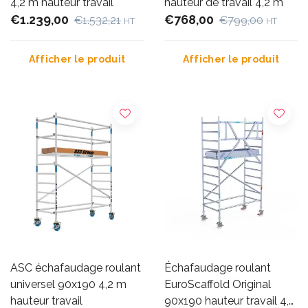
4,2 m hauteur travail
hauteur de travail 4,2 m
€1.239,00
€768,00
€1.532,21
€799,00
HT
HT
Afficher le produit
Afficher le produit
ASC échafaudage roulant
Échafaudage roulant
universel 90x190 4,2 m
EuroScaffold Original
hauteur travail
90x190 hauteur travail 4,2