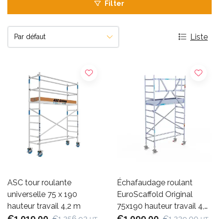
Filter
Liste
ASC tour roulante
Échafaudage roulant
universelle 75 x 190
EuroScaffold Original
hauteur travail 4,2 m
75x190 hauteur travail 4,2
€1.019,00
m
€1.099,00
€1.256,93
€1.229,00