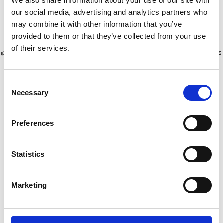
We also share information about your use of our site with
our social media, advertising and analytics partners who
Afficher le produit
Afficher le produit
may combine it with other information that you’ve
provided to them or that they’ve collected from your use
of their services.
Plus de 10 000 clients satisfaits
Livraison gratuite aux Pays-Bas
et en Belgique
Consent
Necessary
Selection
Preferences
Statistics
Marketing
ASC tour roulante
Échafaudage roulant
universelle 75 x 305
EuroScaffold Original