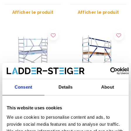
Afficher le produit
Afficher le produit
Consent
Details
About
Échafaudage roulant
Échafaudage roulant ASC
This website uses cookies
EuroScaffold Original
AGS Pro single 75 x 250 x
75x250 hauteur travail 4,2
4,2 m hauteur travail
We use cookies to personalise content and ads, to
m
€1.179,00
€1.179,00
€1.289,00
€1.460,32
HT
HT
provide social media features and to analyse our traffic.