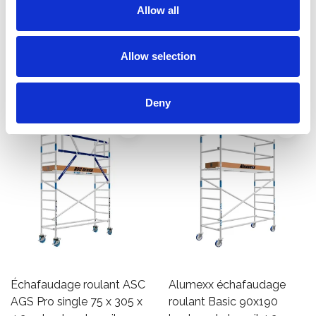
Allow all
hauteur travail 4,2 m
75x305 hauteur travail 4,2
€1.149,00
m
€1.249,00
€1.422,70
€1.439,00
HT
HT
Allow selection
Afficher le produit
Afficher le produit
Deny
Échafaudage roulant ASC
Alumexx échafaudage
AGS Pro single 75 x 305 x
roulant Basic 90x190