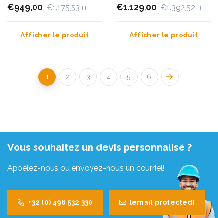
€949,00
m
€1.129,00
€1.175,53
€1.392,52
HT
HT
Afficher le produit
Afficher le produit
1
2
3
4
5
6
Vous souhaitez un devis personnalisé ?
Appelez-nous ou envoyez-nous un courriel!
+32 (0) 496 532 330
[email protected]