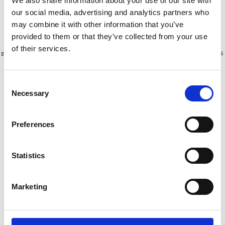
We also share information about your use of our site with
our social media, advertising and analytics partners who
Afficher le produit
Afficher le produit
may combine it with other information that you’ve
provided to them or that they’ve collected from your use
of their services.
Plus de 10 000 clients satisfaits
Livraison gratuite aux Pays-Bas
et en Belgique
Consent
Necessary
Selection
Preferences
Statistics
Marketing
ASC tour roulante
Échafaudage roulant
universelle 75 x 305
EuroScaffold Original