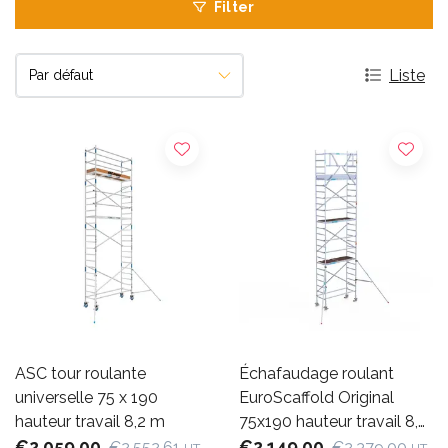
Filter
Liste
ASC tour roulante
Échafaudage roulant
universelle 75 x 190
EuroScaffold Original
hauteur travail 8,2 m
75x190 hauteur travail 8,2
€2.059,00
m
€2.149,00
€2.552,61
€2.379,00