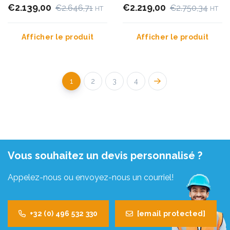
€2.139,00
m
€2.219,00
€2.646,71
€2.750,34
HT
HT
Afficher le produit
Afficher le produit
1
2
3
4
Vous souhaitez un devis personnalisé ?
Appelez-nous ou envoyez-nous un courriel!
+32 (0) 496 532 330
[email protected]