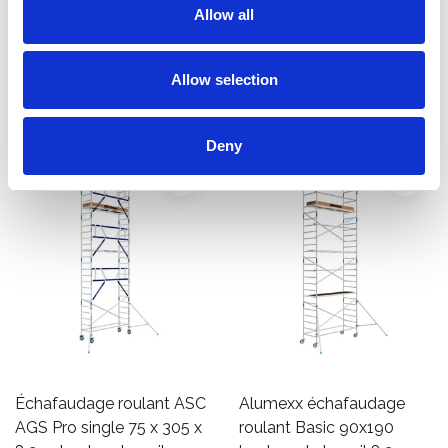
Allow all
hauteur travail 8,2 m
75x305 hauteur travail 8,2
€2.279,00
m
€2.449,00
€2.825,02
€2.889,00
HT
HT
Allow selection
Afficher le produit
Afficher le produit
Deny
Échafaudage roulant ASC
Alumexx échafaudage
AGS Pro single 75 x 305 x
roulant Basic 90x190