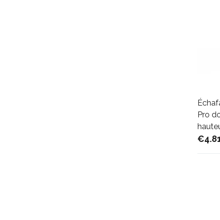
Échaf
Pro do
hauteu
€4.8