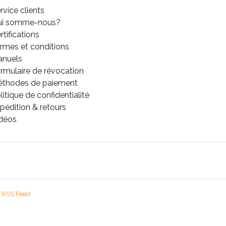
rvice clients
ui somme-nous?
rtifications
rmes et conditions
anuels
rmulaire de révocation
thodes de paiement
litique de confidentialité
pédition & retours
déos
RSS Feed