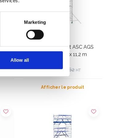
 services.
Marketing
affold
Échafaudage roulant ASC AGS
ail
Pro single 135 x 250 x 11,2 m
Allow all
hauteur travail
€4.319,00
€5.357,62
HT
Afficher le produit