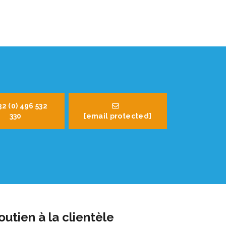
32 (0) 496 532
330
[email protected]
outien à la clientèle