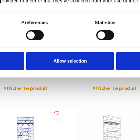
 provided to them or that they’ve collected from your use of their
Preferences
Statistics
ur roulante universelle 1,35
Échafaudage roulant EuroSc
 hauteur travail 11,2 m
Original 135x250 hauteur trav
Allow selection
11,2 m
19,00
€3.659,00
€5.234,42
€4.531,65
HT
HT
Afficher le produit
Afficher le produit