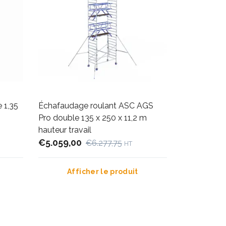
 1,35
Échafaudage roulant ASC AGS
Pro double 135 x 250 x 11,2 m
hauteur travail
€5.059,00
€6.277,75
HT
Afficher le produit