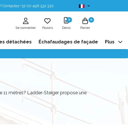
? Contactez +32 (0) 496 532 330
Disponibles de stock
0
0
Se connecter
Favoris
Devis
Panier
es détachées
Échafaudages de façade
Plus
de 11 mètres? Ladder-Steiger propose une