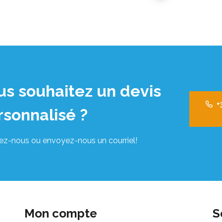
us souhaitez un devis
+
rsonnalisé ?
ez-nous ou envoyez-nous un courriel!
Mon compte
S