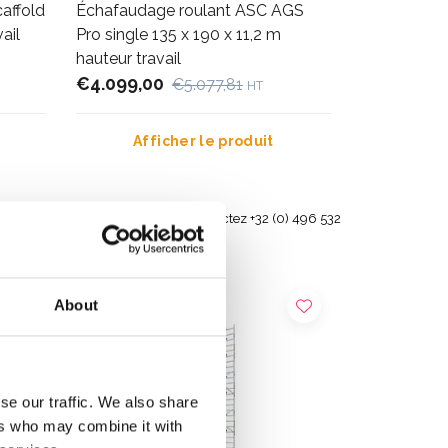
affold
Échafaudage roulant ASC AGS
ail
Pro single 135 x 190 x 11,2 m
hauteur travail
€4.099,00
€5.077,81
HT
Afficher le produit
s et en
Besoin d'aide? Contactez +32 (0) 496 532
330
About
se our traffic. We also share
ers who may combine it with