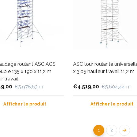
audage roulant ASC AGS
ASC tour roulante universelle
uble 135 x 190 x 11,2 m
x 3,05 hauteur travail 11,2 m
r travail
19,00
€4.519,00
€5.978,63
€5.604,44
HT
HT
Afficher le produit
Afficher le produit
1
2