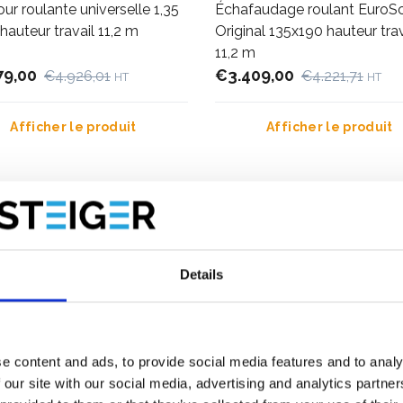
ur roulante universelle 1,35
Échafaudage roulant EuroSc
 hauteur travail 11,2 m
Original 135x190 hauteur trav
11,2 m
79,00
€3.409,00
€4.926,01
€4.221,71
HT
HT
Afficher le produit
Afficher le produit
Plus de 10 000 clients satisfaits
Livraison gratuite aux Pays-Ba
Belgique
Details
e content and ads, to provide social media features and to analy
 our site with our social media, advertising and analytics partn