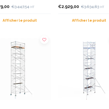
79,00
€2.929,00
€3.447,54
€3.634,83
HT
HT
Afficher le produit
Afficher le produit