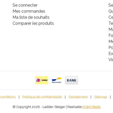
Se connecter
Se
Mes commandes
Q
Ma liste de souhaits
Ce
Comparer les produits
Te
M
Fo
Mé
Po
Ex
Vi
 conditions
|
Politique de confidentialité
|
Désistement
|
Sitemap
|
© Copyright 2026 - Ladder-Steiger | Realisatie
InStijl Media