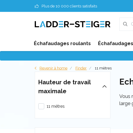
Plus de 10 000 clients satisfaits
Échafaudages roulants
Échafaudages 
Revenir à home
Finder
11 mètres
Ech
Hauteur de travail
maximale
Vous r
large
11 mètres