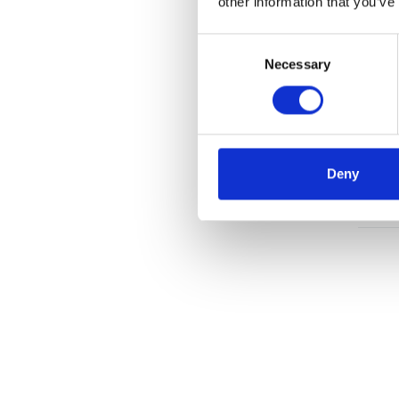
other information that you’ve
Consent
Necessary
Selection
ASC to
x 2,50
Deny
€4.2