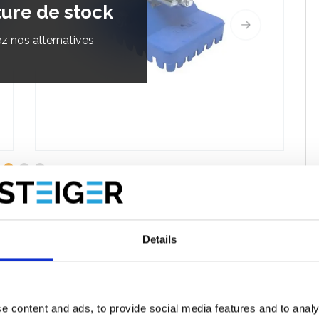
ture de stock
z nos alternatives
imilaires
Évaluations
Details
une bonne adhérence sur différentes surfaces. Les pieds
nium et en bois.
e content and ads, to provide social media features and to analy