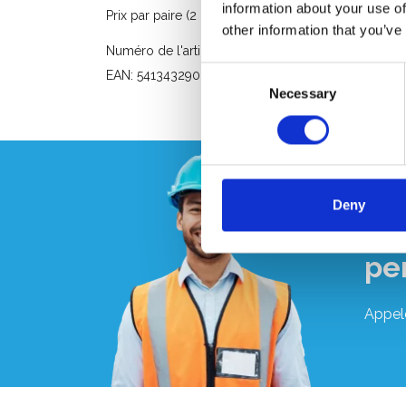
information about your use of
Prix ​​par paire (2 pièces)
other information that you’ve
Numéro de l'article: SVL
Consent
EAN: 5413432900124
Necessary
Selection
Deny
Vo
pe
Appel