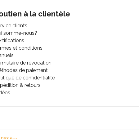
outien à la clientèle
rvice clients
ui somme-nous?
rtifications
rmes et conditions
anuels
rmulaire de révocation
thodes de paiement
litique de confidentialité
pédition & retours
déos
RSS Feed