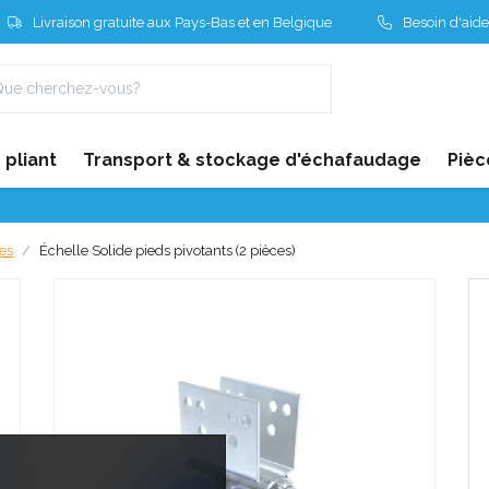
Livraison gratuite aux Pays-Bas et en Belgique
Besoin d'aide
pliant
Transport & stockage d'échafaudage
Pièc
es
Échelle Solide pieds pivotants (2 pièces)