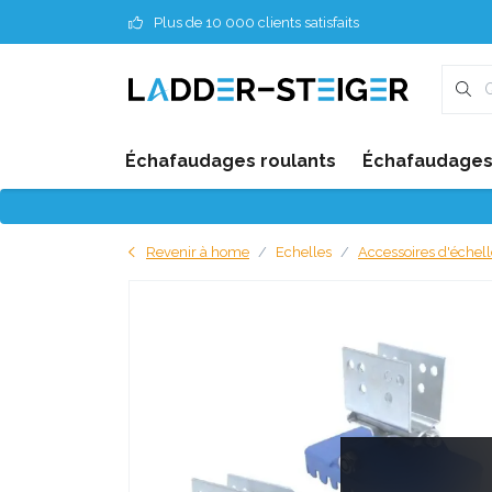
Plus de 10 000 clients satisfaits
Échafaudages roulants
Échafaudages 
Revenir à home
Echelles
Accessoires d'échell