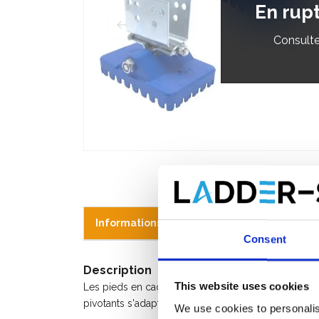
En rup
Consulte
Informations sur le produit
Produits s
Consent
Description
This website uses cookies
Les pieds en caoutchouc solide sont conçus pour 
pivotants s'adaptent à toutes les échelles en alumi
We use cookies to personalis