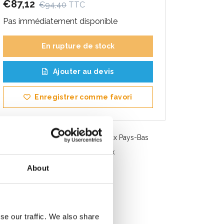
€87,12
€94,40
TTC
Pas immédiatement disponible
En rupture de stock
Ajouter au devis
Enregistrer comme favori
Livraison gratuite en Belgique et aux Pays-Bas
Service rapide. Disponible en stock
Conseils professionnels
About
Note des clients 9.2/10
se our traffic. We also share