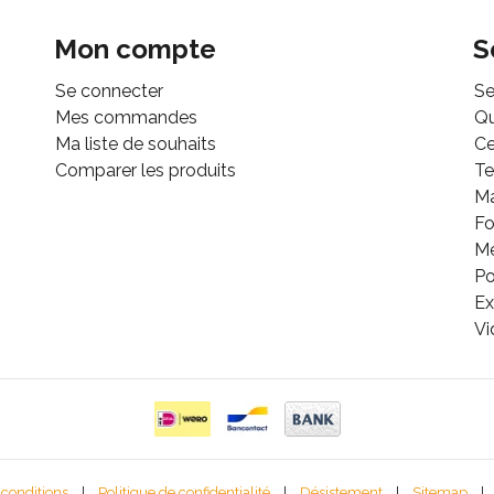
Mon compte
S
Se connecter
Se
Mes commandes
Q
Ma liste de souhaits
Ce
Comparer les produits
Te
M
Fo
Mé
Po
Ex
Vi
 conditions
|
Politique de confidentialité
|
Désistement
|
Sitemap
|