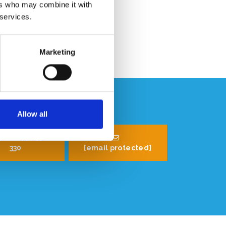
ers who may combine it with
 services.
Marketing
Allow all
32 (0) 496 532
330
[email protected]