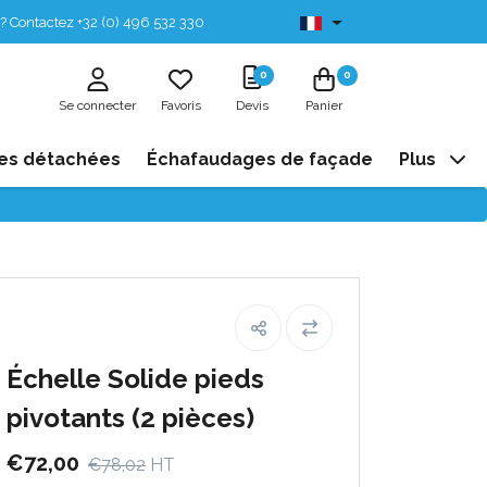
? Contactez +32 (0) 496 532 330
Disponibles de stock
0
0
Se connecter
Favoris
Devis
Panier
es détachées
Échafaudages de façade
Plus
Échelle Solide pieds
pivotants (2 pièces)
€72,00
€78,02
HT