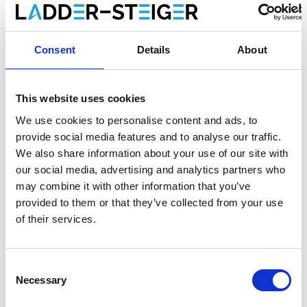
Faire un choix:
*
Consent
Details
About
€821,00
€1.038,65
HT
€993,41
€1.256,77
TTC
This website uses cookies
Livraison gratuite en 1 semaine ou ramasser à Aarschot
(BE) Contactez le service clientèle
We use cookies to personalise content and ads, to
provide social media features and to analyse our traffic.
We also share information about your use of our site with
our social media, advertising and analytics partners who
may combine it with other information that you’ve
Ajouter au panier
provided to them or that they’ve collected from your use
of their services.
Ajouter au devis
Enregistrer comme favori
Consent
Necessary
Selection